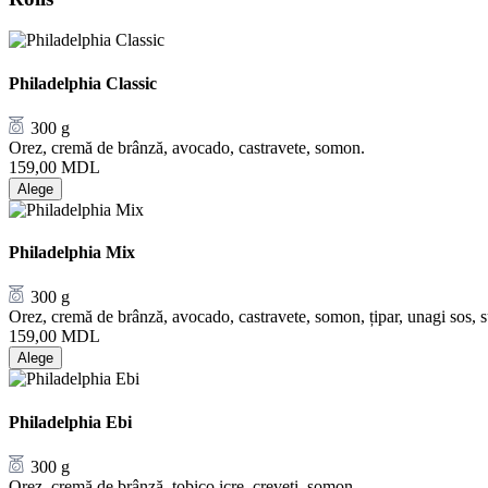
Philadelphia Classic
300 g
Orez, cremă de brânză, avocado, castravete, somon.
159,00
MDL
Alege
Philadelphia Mix
300 g
Orez, cremă de brânză, avocado, castravete, somon, țipar, unagi sos, 
159,00
MDL
Alege
Philadelphia Ebi
300 g
Orez, cremă de brânză, tobico icre, creveți, somon.