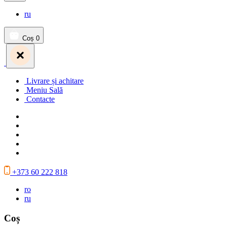
ru
Coș
0
Livrare și achitare
Meniu Sală
Contacte
+373 60 222 818
ro
ru
Coș