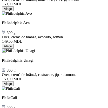
159,00
MDL
Alege
Philadelphia Avo
300 g
Orez, crema de branza, avocado, somon.
149,00
MDL
Alege
Philadelphia Unagi
300 g
Orez, cremă de brânză, castravete, țipar , somon.
159,00
MDL
Alege
PhilaCali
300 g