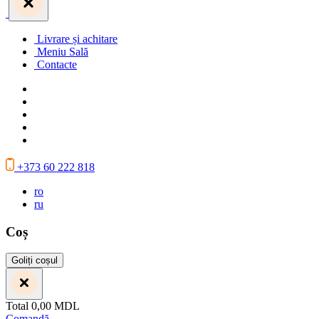
Livrare și achitare
Meniu Sală
Contacte
+373 60 222 818
ro
ru
Coș
Goliți coșul
Total
0,00
MDL
Comandă