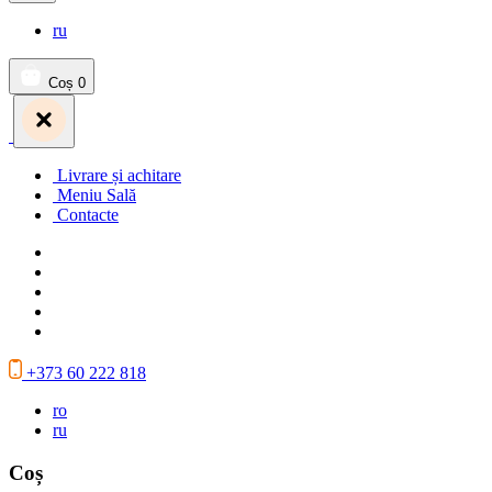
ru
Coș
0
Livrare și achitare
Meniu Sală
Contacte
+373 60 222 818
ro
ru
Coș