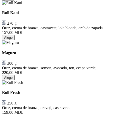
Roll Kani
270 g
Orez, crema de branza, castravete, lola blonda, crab de zapada.
157,00
MDL
Alege
Maguro
300 g
Orez, crema de branza, somon, avocado, ton, ceapa verde,
220,00
MDL
Alege
Roll Fresh
250 g
Orez, crema de branza, creveți, castravete.
159,00
MDL