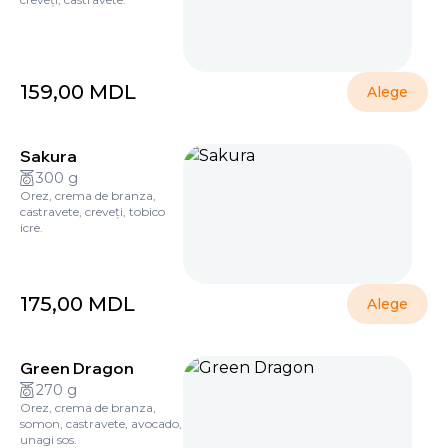
159,00
MDL
Alege
Sakura
300 g
Orez, crema de branza,
castravete, creveți, tobico
icre.
175,00
MDL
Alege
Green Dragon
270 g
Orez, crema de branza,
somon, castravete, avocado,
unagi sos.