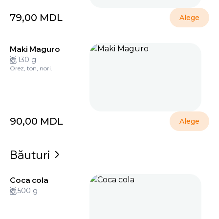
79,00
MDL
Alege
Maki Maguro
130 g
Orez, ton, nori.
90,00
MDL
Alege
Băuturi
Coca cola
500 g