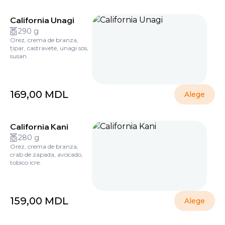
California Unagi
290 g
Orez, crema de branza,
țipar, castravete, unagi sos,
susan.
169,00
MDL
Alege
California Kani
280 g
Orez, crema de branza,
crab de zapada, avocado,
tobico icre.
159,00
MDL
Alege