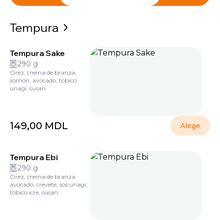
Tempura
Tempura Sake
290 g
Orez, crema de branza,
somon, avocado, tobico
unagi, susan.
149,00
MDL
Alege
Tempura Ebi
290 g
Orez, crema de branza,
avocado, crevete, sos unagi,
tobico icre, susan.