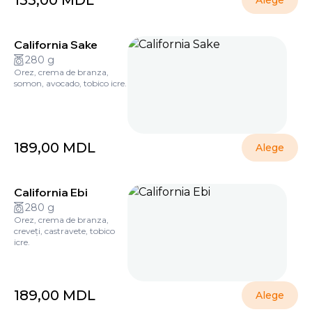
155,00
MDL
Alege
California Sake
280 g
Orez, crema de branza,
somon, avocado, tobico icre.
189,00
MDL
Alege
California Ebi
280 g
Orez, crema de branza,
creveți, castravete, tobico
icre.
189,00
MDL
Alege