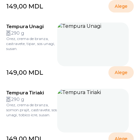
149,00
MDL
Alege
Tempura Unagi
290 g
Orez, crema de branza,
castravete, tipar, sos unagi,
susan.
149,00
MDL
Alege
Tempura Tiriaki
290 g
Orez, crema de branza,
somon prajit, castravete, sos
unagi, tobico icre, susan.
149,00
MDL
Alege