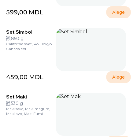
599,00
MDL
Alege
Set Simbol
850 g
California sake, Roll Tokyo,
Canada ebi.
459,00
MDL
Alege
Set Maki
530 g
Maki sake, Maki maguro,
Maki avo, Maki Fumi.