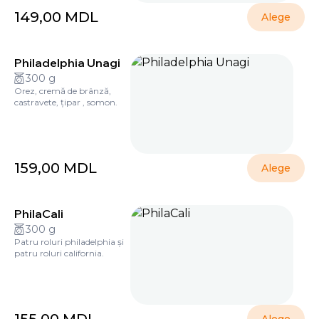
149,00
MDL
Alege
Philadelphia Unagi
300 g
Orez, cremă de brânză,
castravete, țipar , somon.
159,00
MDL
Alege
PhilaCali
300 g
Patru roluri philadelphia și
patru roluri california.