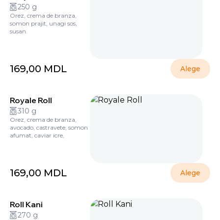
250 g
Orez, crema de branza,
somon prajit, unagi sos,
susan.
169,00
MDL
Alege
Royale Roll
310 g
Orez, crema de branza,
avocado, castravete, somon
afumat, caviar icre,
169,00
MDL
Alege
Roll Kani
270 g