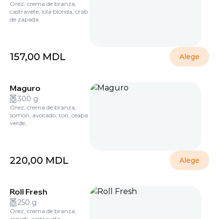
Orez, crema de branza,
castravete, lola blonda, crab
de zapada.
157,00
MDL
Alege
Maguro
300 g
Orez, crema de branza,
somon, avocado, ton, ceapa
verde,
220,00
MDL
Alege
Roll Fresh
250 g
Orez, crema de branza,
creveți, castravete.