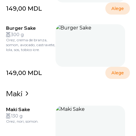
149,00
MDL
Alege
Burger Sake
300 g
Orez, crema de branza,
somon, avocado, castravete,
lola, sos, tobico icre.
149,00
MDL
Alege
Maki
Maki Sake
130 g
Orez, nori, somon.