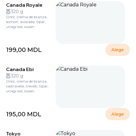
Canada Royale
320 g
Orez, crema de branza,
somon, avocada, țipar,
unagi sos, susan.
199,00
MDL
Alege
Canada Ebi
320 g
Orez, crema de branza,
castravete, creveți, țipar,
unagi sos, susan.
195,00
MDL
Alege
Tokyo