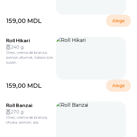
159,00
MDL
Alege
Roll Hikari
240 g
Orez, crema de branza,
somon afumat, tobico icre,
susan.
159,00
MDL
Alege
Roll Banzai
270 g
Orez, crema de branza,
chuka, somon, sos.