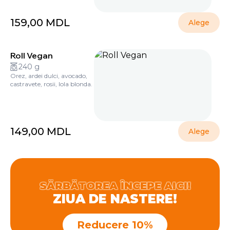
159,00
MDL
Alege
Roll Vegan
240 g
Orez, ardei dulci, avocado,
castravete, rosii, lola blonda.
149,00
MDL
Alege
SĂRBĂTOREA ÎNCEPE AICI!
ZIUA DE NASTERE!
Reducere 10%