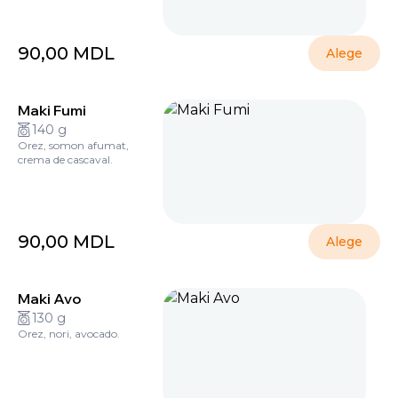
90,00
MDL
Alege
Maki Fumi
140 g
Orez, somon afumat,
crema de cascaval.
90,00
MDL
Alege
Maki Avo
130 g
Orez, nori, avocado.