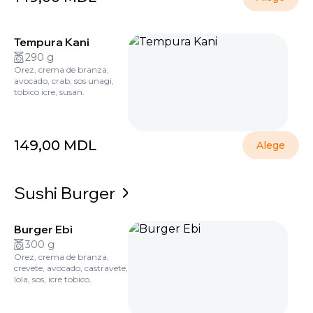
Tempura Kani
290 g
Orez, crema de branza,
avocado, crab, sos unagi,
tobico icre, susan.
149,00
MDL
Alege
Sushi Burger
Burger Ebi
300 g
Orez, crema de branza,
crevete, avocado, castravete,
lola, sos, icre tobico.