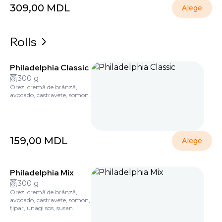
309,00
MDL
Alege
Rolls
Philadelphia Classic
300 g
Orez, cremă de brânză,
avocado, castravete, somon.
159,00
MDL
Alege
Philadelphia Mix
300 g
Orez, cremă de brânză,
avocado, castravete, somon,
țipar, unagi sos, susan.