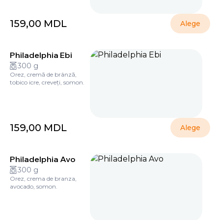
159,00
MDL
Alege
Philadelphia Ebi
300 g
Orez, cremă de brânză,
tobico icre, creveți, somon.
159,00
MDL
Alege
Philadelphia Avo
300 g
Orez, crema de branza,
avocado, somon.