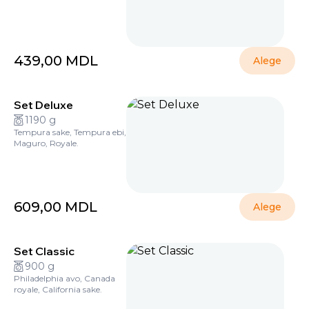
439,00
MDL
Alege
Set Deluxe
1190 g
Tempura sake, Tempura ebi,
Maguro, Royale.
609,00
MDL
Alege
Set Classic
900 g
Philadelphia avo, Canada
royale, California sake.