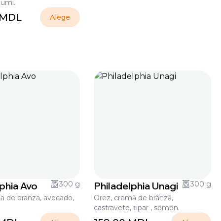
Fumi.
MDL
Alege
phia Avo
300 g
Philadelphia Unagi
300 g
a de branza, avocado,
Orez, cremă de brânză,
castravete, țipar , somon.