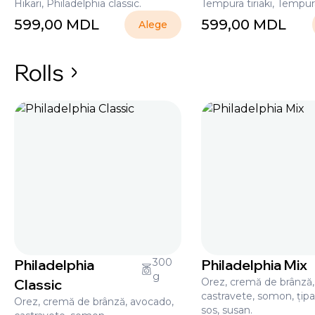
Hikari, Philadelphia classic.
Tempura tiriaki, Tempur
599,00
MDL
599,00
MDL
Alege
Rolls
Philadelphia
300
Philadelphia Mix
g
Classic
Orez, cremă de brânză,
castravete, somon, țipa
Orez, cremă de brânză, avocado,
sos, susan.