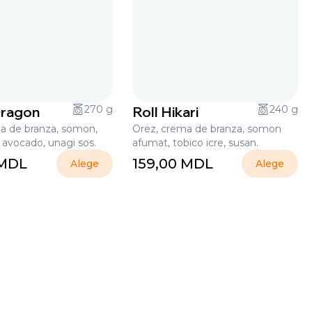
Dragon
270 g
Roll Hikari
240 g
a de branza, somon,
Orez, crema de branza, somon
 avocado, unagi sos.
afumat, tobico icre, susan.
MDL
159,00
MDL
Alege
Alege