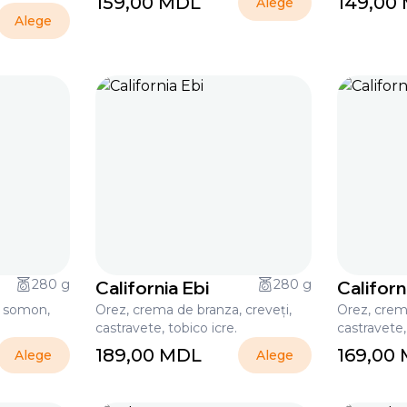
159,00
MDL
149,00
Alege
Alege
280 g
California Ebi
280 g
Californ
, somon,
Orez, crema de branza, creveți,
Orez, crema
castravete, tobico icre.
castravete,
189,00
MDL
169,00
Alege
Alege