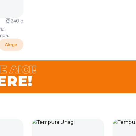
240 g
do,
onda.
Alege
 AICI!
ERE!