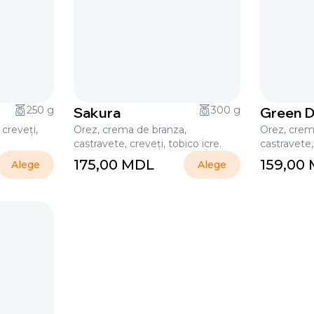
250 g
Sakura
300 g
Green 
creveți,
Orez, crema de branza,
Orez, crem
castravete, creveți, tobico icre.
castravete,
175,00
MDL
159,00
Alege
Alege