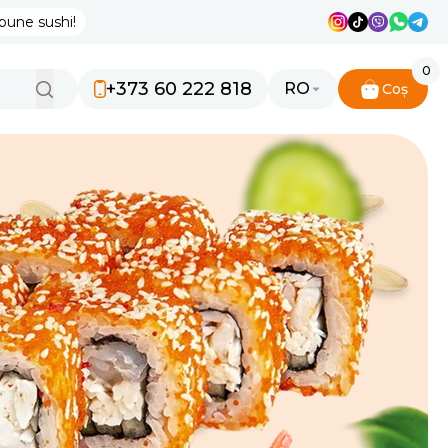
bune sushi!
0
+373 60 222 818
RO
Coș
RU