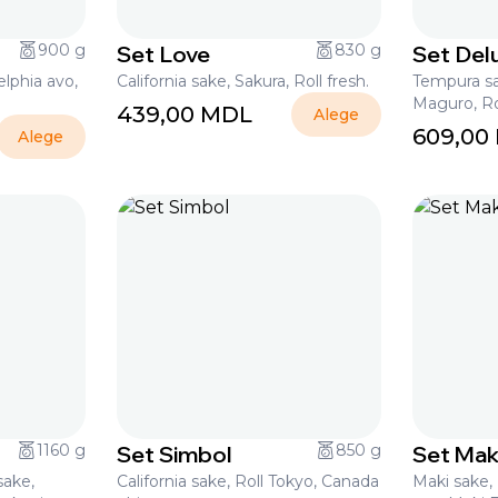
900 g
Set Love
830 g
Set Del
elphia avo,
California sake, Sakura, Roll fresh.
Tempura sa
Maguro, Ro
439,00
MDL
Alege
609,00
Alege
1160 g
Set Simbol
850 g
Set Mak
sake,
California sake, Roll Tokyo, Canada
Maki sake,