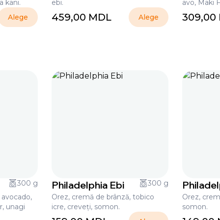
a kani.
ebi.
avo, Maki 
459,00
MDL
309,00
Alege
Alege
300 g
Philadelphia Ebi
300 g
Philadel
 avocado,
Orez, cremă de brânză, tobico
Orez, crem
r, unagi
icre, creveți, somon.
somon.