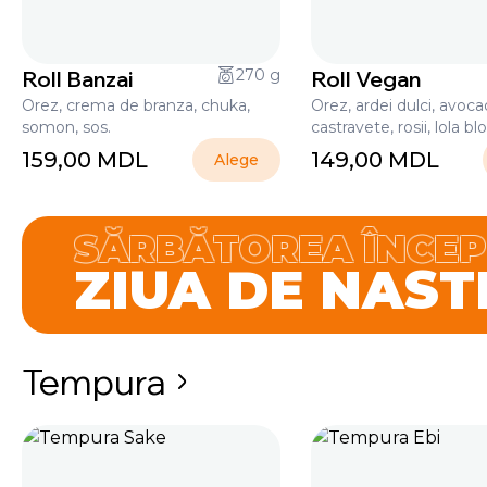
Roll Banzai
270 g
Roll Vegan
Orez, crema de branza, chuka,
Orez, ardei dulci, avoca
somon, sos.
castravete, rosii, lola bl
159,00
MDL
149,00
MDL
Alege
SĂRBĂTOREA ÎNCEPE
ZIUA DE NAST
Tempura