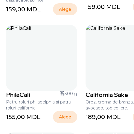
castravete, somon.
159,00
MDL
159,00
MDL
Alege
PhilaCali
300 g
California Sake
Patru roluri philadelphia și patru
Orez, crema de branza
roluri california.
avocado, tobico icre.
155,00
MDL
189,00
MDL
Alege