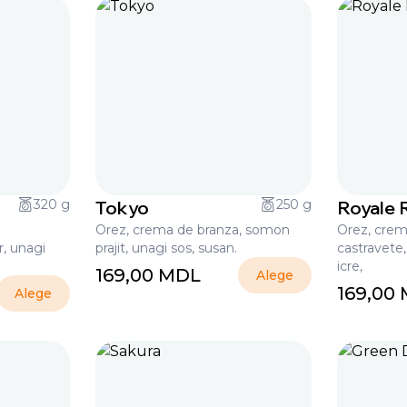
320 g
Tokyo
250 g
Royale R
Orez, crema de branza, somon
Orez, crem
r, unagi
prajit, unagi sos, susan.
castravete
icre,
169,00
MDL
Alege
169,00
Alege