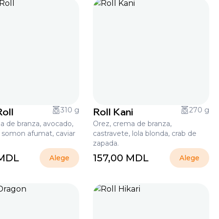
oll
310 g
Roll Kani
270 g
a de branza, avocado,
Orez, crema de branza,
, somon afumat, caviar
castravete, lola blonda, crab de
zapada.
MDL
157,00
MDL
Alege
Alege