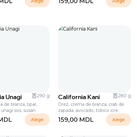
MDL
159,00
MDL
Alege
Alege
ia Unagi
290 g
California Kani
280 g
 de branza, țipar,
Orez, crema de branza, crab de
 unagi sos, susan.
zapada, avocado, tobico icre.
MDL
159,00
MDL
Alege
Alege