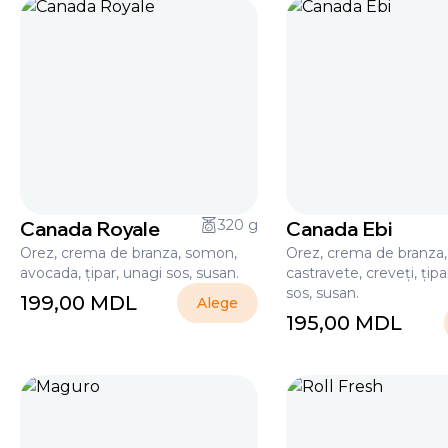
Canada Royale
320 g
Canada Ebi
Orez, crema de branza, somon,
Orez, crema de branza,
avocada, țipar, unagi sos, susan.
castravete, creveți, țipa
sos, susan.
199,00
MDL
Alege
195,00
MDL