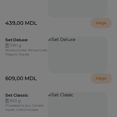
439,00
MDL
Alege
Set Deluxe
1190 g
Tempura sake, Tempura ebi,
Maguro, Royale.
609,00
MDL
Alege
Set Classic
900 g
Philadelphia avo, Canada
royale, California sake.