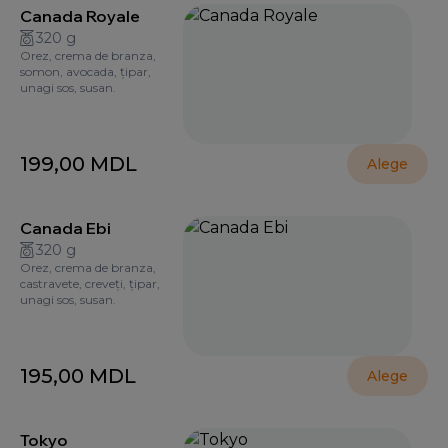
Canada Royale
320 g
Orez, crema de branza,
somon, avocada, țipar,
unagi sos, susan.
199,00
MDL
Alege
Canada Ebi
320 g
Orez, crema de branza,
castravete, creveți, țipar,
unagi sos, susan.
195,00
MDL
Alege
Tokyo