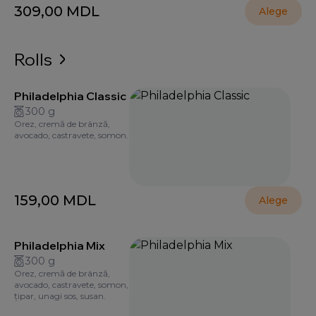
309,00
MDL
Alege
Rolls
Philadelphia Classic
300 g
Orez, cremă de brânză,
avocado, castravete, somon.
159,00
MDL
Alege
Philadelphia Mix
300 g
Orez, cremă de brânză,
avocado, castravete, somon,
țipar, unagi sos, susan.