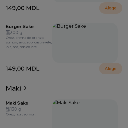
149,00
MDL
Alege
Burger Sake
300 g
Orez, crema de branza,
somon, avocado, castravete,
lola, sos, tobico icre.
149,00
MDL
Alege
Maki
Maki Sake
130 g
Orez, nori, somon.