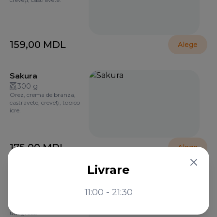
159,00
MDL
Alege
Sakura
300 g
Orez, crema de branza,
castravete, creveți, tobico
icre.
175,00
MDL
Alege
Livrare
Green Dragon
270 g
11:00 - 21:30
Orez, crema de branza,
somon, castravete, avocado,
unagi sos.