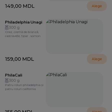
149,00
MDL
Alege
Philadelphia Unagi
300 g
Orez, cremă de brânză,
castravete, țipar , somon.
159,00
MDL
Alege
PhilaCali
300 g
Patru roluri philadelphia și
patru roluri california.