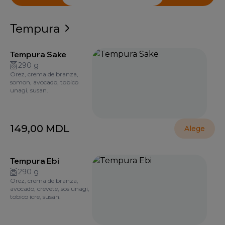
Tempura
Tempura Sake
290 g
Orez, crema de branza,
somon, avocado, tobico
unagi, susan.
149,00
MDL
Alege
Tempura Ebi
290 g
Orez, crema de branza,
avocado, crevete, sos unagi,
tobico icre, susan.