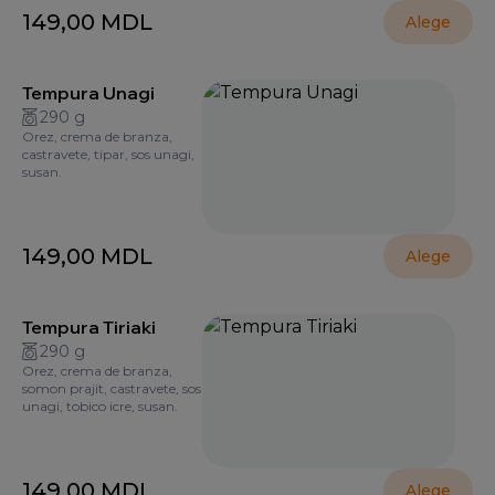
149,00
MDL
Alege
Tempura Unagi
290 g
Orez, crema de branza,
castravete, tipar, sos unagi,
susan.
149,00
MDL
Alege
Tempura Tiriaki
290 g
Orez, crema de branza,
somon prajit, castravete, sos
unagi, tobico icre, susan.
149,00
MDL
Alege