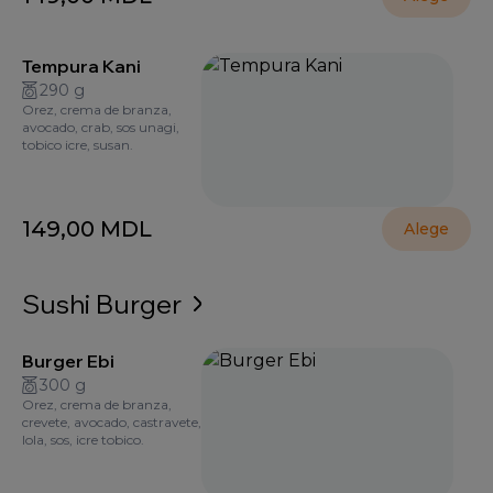
Tempura Kani
290 g
Orez, crema de branza,
avocado, crab, sos unagi,
tobico icre, susan.
149,00
MDL
Alege
Sushi Burger
Burger Ebi
300 g
Orez, crema de branza,
crevete, avocado, castravete,
lola, sos, icre tobico.