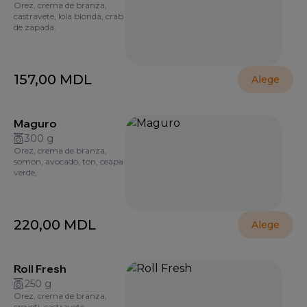
Orez, crema de branza,
castravete, lola blonda, crab
de zapada.
157,00
MDL
Alege
Maguro
300 g
Orez, crema de branza,
somon, avocado, ton, ceapa
verde,
220,00
MDL
Alege
Roll Fresh
250 g
Orez, crema de branza,
creveți, castravete.