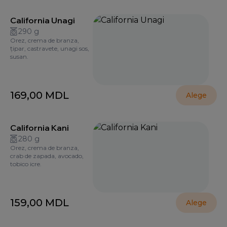
California Unagi
290 g
Orez, crema de branza,
țipar, castravete, unagi sos,
susan.
169,00
MDL
Alege
California Kani
280 g
Orez, crema de branza,
crab de zapada, avocado,
tobico icre.
159,00
MDL
Alege