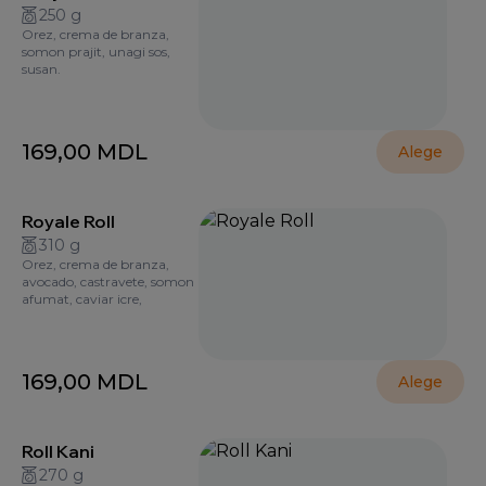
250 g
Orez, crema de branza,
somon prajit, unagi sos,
susan.
169,00
MDL
Alege
Royale Roll
310 g
Orez, crema de branza,
avocado, castravete, somon
afumat, caviar icre,
169,00
MDL
Alege
Roll Kani
270 g