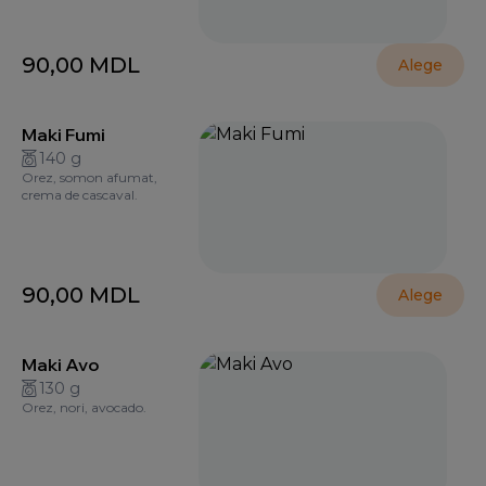
90,00
MDL
Alege
Maki Fumi
140 g
Orez, somon afumat,
crema de cascaval.
90,00
MDL
Alege
Maki Avo
130 g
Orez, nori, avocado.