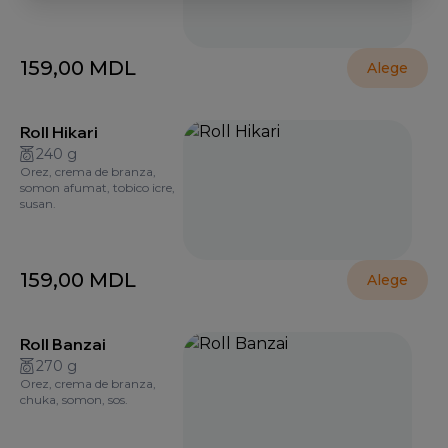
159,00
MDL
Alege
Roll Hikari
240 g
Orez, crema de branza,
somon afumat, tobico icre,
susan.
159,00
MDL
Alege
Roll Banzai
270 g
Orez, crema de branza,
chuka, somon, sos.