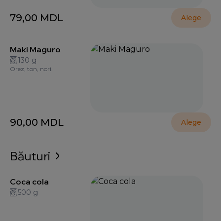
79,00
MDL
Alege
Maki Maguro
130 g
Orez, ton, nori.
90,00
MDL
Alege
Băuturi
Coca cola
500 g