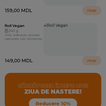
159,00
MDL
Alege
Roll Vegan
240 g
Orez, ardei dulci, avocado,
castravete, rosii, lola blonda.
149,00
MDL
Alege
SĂRBĂTOREA ÎNCEPE AICI!
ZIUA DE NASTERE!
Reducere 10%