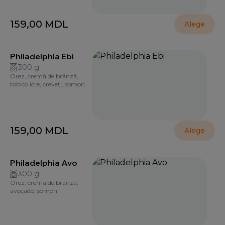
159,00
MDL
Alege
Philadelphia Ebi
300 g
Orez, cremă de brânză,
tobico icre, creveți, somon.
159,00
MDL
Alege
Philadelphia Avo
300 g
Orez, crema de branza,
avocado, somon.