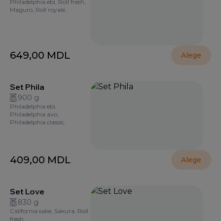
Philadelphia ebi, Roll fresh,
Maguro, Roll royale.
649,00
MDL
Alege
Set Phila
900 g
Philadelphia ebi,
Philadelphia avo,
Philadelphia classic.
409,00
MDL
Alege
Set Love
830 g
California sake, Sakura, Roll
fresh.