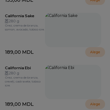
155,00
MDL
Alege
California Sake
280 g
Orez, crema de branza,
somon, avocado, tobico icre.
189,00
MDL
Alege
California Ebi
280 g
Orez, crema de branza,
creveți, castravete, tobico
icre.
189,00
MDL
Alege