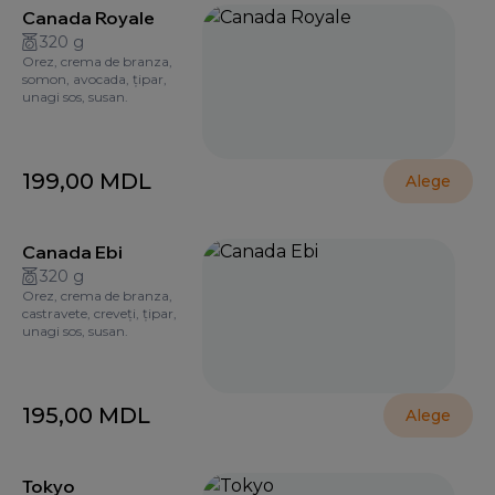
Canada Royale
320 g
Orez, crema de branza,
somon, avocada, țipar,
unagi sos, susan.
199,00
MDL
Alege
Canada Ebi
320 g
Orez, crema de branza,
castravete, creveți, țipar,
unagi sos, susan.
195,00
MDL
Alege
Tokyo