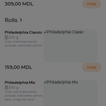
309,00
MDL
Alege
Rolls
Philadelphia Classic
300 g
Orez, cremă de brânză,
avocado, castravete, somon.
159,00
MDL
Alege
Philadelphia Mix
300 g
Orez, cremă de brânză,
avocado, castravete, somon,
țipar, unagi sos, susan.