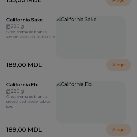
155,00
MDL
Alege
California Sake
280 g
Orez, crema de branza,
somon, avocado, tobico icre.
189,00
MDL
Alege
California Ebi
280 g
Orez, crema de branza,
creveți, castravete, tobico
icre.
189,00
MDL
Alege