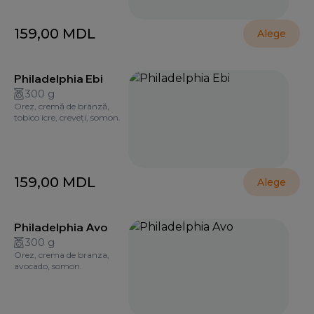
159,00
MDL
Alege
Philadelphia Ebi
300 g
Orez, cremă de brânză,
tobico icre, creveți, somon.
159,00
MDL
Alege
Philadelphia Avo
300 g
Orez, crema de branza,
avocado, somon.