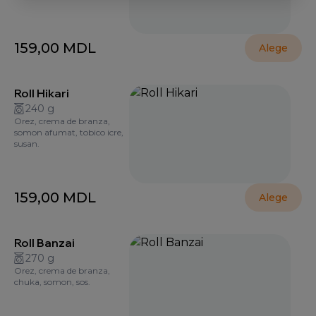
159,00
MDL
Alege
Roll Hikari
240 g
Orez, crema de branza,
somon afumat, tobico icre,
susan.
159,00
MDL
Alege
Roll Banzai
270 g
Orez, crema de branza,
chuka, somon, sos.