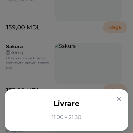
159,00
MDL
Alege
Sakura
300 g
Orez, crema de branza,
castravete, creveți, tobico
icre.
175,00
MDL
Alege
Livrare
Green Dragon
270 g
11:00 - 21:30
Orez, crema de branza,
somon, castravete, avocado,
unagi sos.