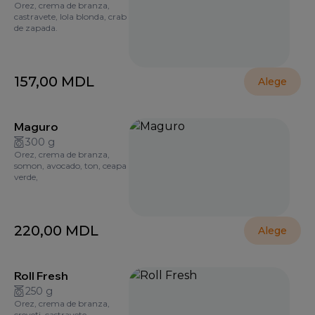
Orez, crema de branza,
castravete, lola blonda, crab
de zapada.
157,00
MDL
Alege
Maguro
300 g
Orez, crema de branza,
somon, avocado, ton, ceapa
verde,
220,00
MDL
Alege
Roll Fresh
250 g
Orez, crema de branza,
creveți, castravete.