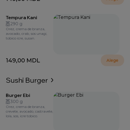
Tempura Kani
290 g
Orez, crema de branza,
avocado, crab, sos unagi,
tobico icre, susan.
149,00
MDL
Alege
Sushi Burger
Burger Ebi
300 g
Orez, crema de branza,
crevete, avocado, castravete,
lola, sos, icre tobico.