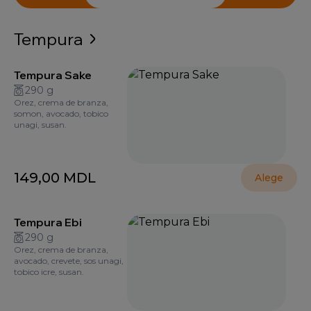
Tempura
Tempura Sake
290 g
Orez, crema de branza,
somon, avocado, tobico
unagi, susan.
149,00
MDL
Alege
Tempura Ebi
290 g
Orez, crema de branza,
avocado, crevete, sos unagi,
tobico icre, susan.