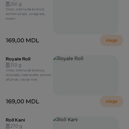
250 g
Orez, crema de branza,
somon prajit, unagi sos,
susan.
169,00
MDL
Alege
Royale Roll
310 g
Orez, crema de branza,
avocado, castravete, somon
afumat, caviar icre,
169,00
MDL
Alege
Roll Kani
270 g