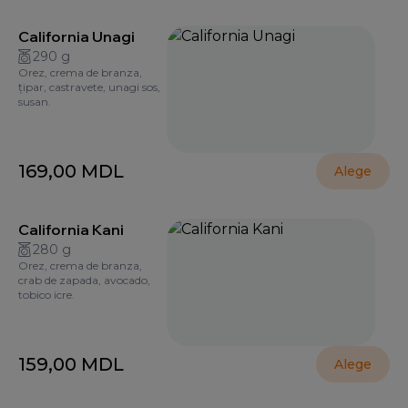
California Unagi
290 g
Orez, crema de branza,
țipar, castravete, unagi sos,
susan.
169,00
MDL
Alege
California Kani
280 g
Orez, crema de branza,
crab de zapada, avocado,
tobico icre.
159,00
MDL
Alege