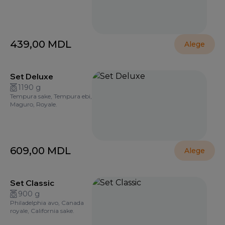
439,00
MDL
Alege
Set Deluxe
1190 g
Tempura sake, Tempura ebi,
Maguro, Royale.
609,00
MDL
Alege
Set Classic
900 g
Philadelphia avo, Canada
royale, California sake.