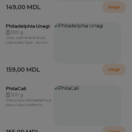
149,00
MDL
Alege
Philadelphia Unagi
300 g
Orez, cremă de brânză,
castravete, țipar , somon.
159,00
MDL
Alege
PhilaCali
300 g
Patru roluri philadelphia și
patru roluri california.