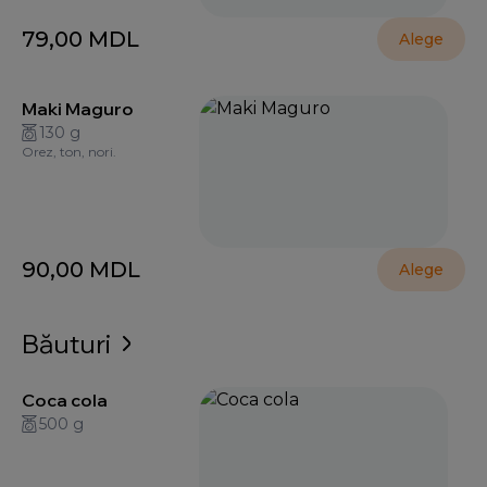
79,00
MDL
Alege
Maki Maguro
130 g
Orez, ton, nori.
90,00
MDL
Alege
Băuturi
Coca cola
500 g