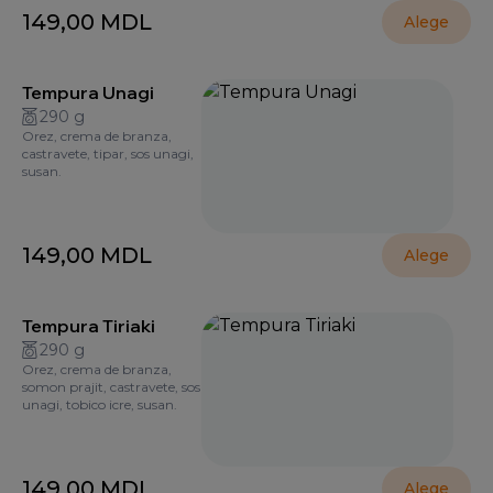
149,00
MDL
Alege
Tempura Unagi
290 g
Orez, crema de branza,
castravete, tipar, sos unagi,
susan.
149,00
MDL
Alege
Tempura Tiriaki
290 g
Orez, crema de branza,
somon prajit, castravete, sos
unagi, tobico icre, susan.
149,00
MDL
Alege