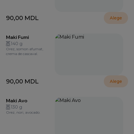
90,00
MDL
Alege
Maki Fumi
140 g
Orez, somon afumat,
crema de cascaval.
90,00
MDL
Alege
Maki Avo
130 g
Orez, nori, avocado.