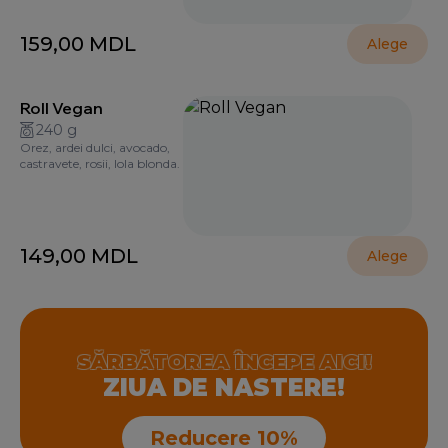
159,00
MDL
Alege
Roll Vegan
240 g
Orez, ardei dulci, avocado,
castravete, rosii, lola blonda.
149,00
MDL
Alege
SĂRBĂTOREA ÎNCEPE AICI!
ZIUA DE NASTERE!
Reducere 10%