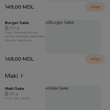
149,00
MDL
Alege
Burger Sake
300 g
Orez, crema de branza,
somon, avocado, castravete,
lola, sos, tobico icre.
149,00
MDL
Alege
Maki
Maki Sake
130 g
Orez, nori, somon.