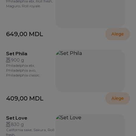
Philadelphia ebi, Roll fresh,
Maguro, Roll royale.
649,00
MDL
Alege
Set Phila
900 g
Philadelphia ebi,
Philadelphia avo,
Philadelphia classic.
409,00
MDL
Alege
Set Love
830 g
California sake, Sakura, Roll
fresh.