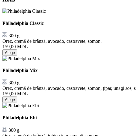
Philadelphia Classic
300 g
Orez, cremă de brânză, avocado, castravete, somon.
159,00
MDL
Alege
Philadelphia Mix
300 g
Orez, cremă de brânză, avocado, castravete, somon, țipar, unagi sos, 
159,00
MDL
Alege
Philadelphia Ebi
300 g
Orez, cremă de brânză, tobico icre, creveți, somon.