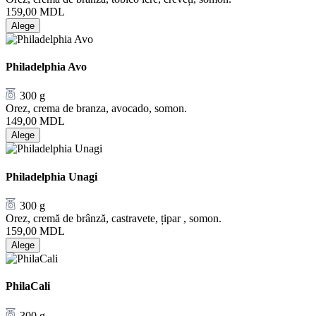
159,00
MDL
Alege
Philadelphia Avo
300 g
Orez, crema de branza, avocado, somon.
149,00
MDL
Alege
Philadelphia Unagi
300 g
Orez, cremă de brânză, castravete, țipar , somon.
159,00
MDL
Alege
PhilaCali
300 g