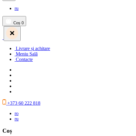
ru
Coș
0
Livrare și achitare
Meniu Sală
Contacte
+373 60 222 818
ro
ru
Coș