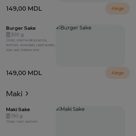
149,00
MDL
Alege
Burger Sake
300 g
Orez, crema de branza,
somon, avocado, castravete,
lola, sos, tobico icre.
149,00
MDL
Alege
Maki
Maki Sake
130 g
Orez, nori, somon.