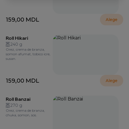
159,00
MDL
Alege
Roll Hikari
240 g
Orez, crema de branza,
somon afumat, tobico icre,
susan.
159,00
MDL
Alege
Roll Banzai
270 g
Orez, crema de branza,
chuka, somon, sos.