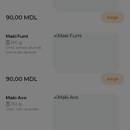
90,00
MDL
Alege
Maki Fumi
140 g
Orez, somon afumat,
crema de cascaval.
90,00
MDL
Alege
Maki Avo
130 g
Orez, nori, avocado.