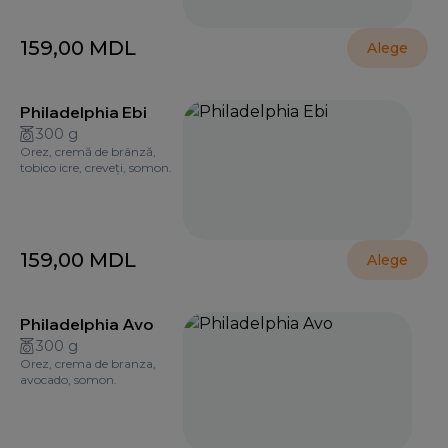
159,00
MDL
Alege
Philadelphia Ebi
300 g
Orez, cremă de brânză,
tobico icre, creveți, somon.
159,00
MDL
Alege
Philadelphia Avo
300 g
Orez, crema de branza,
avocado, somon.