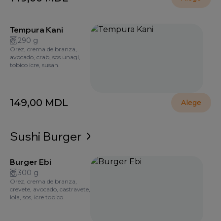
Tempura Kani
290 g
Orez, crema de branza,
avocado, crab, sos unagi,
tobico icre, susan.
149,00
MDL
Alege
Sushi Burger
Burger Ebi
300 g
Orez, crema de branza,
crevete, avocado, castravete,
lola, sos, icre tobico.