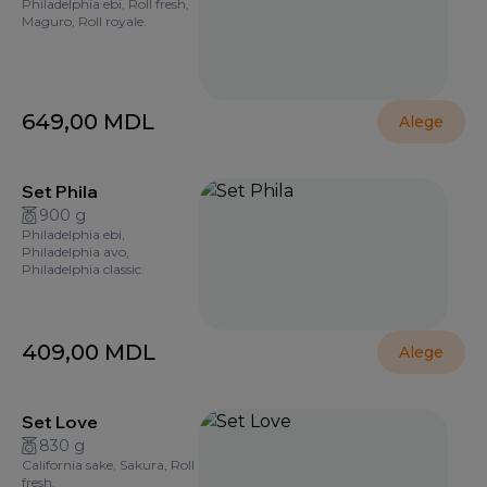
Philadelphia ebi, Roll fresh,
Maguro, Roll royale.
649,00
MDL
Alege
Set Phila
900 g
Philadelphia ebi,
Philadelphia avo,
Philadelphia classic.
409,00
MDL
Alege
Set Love
830 g
California sake, Sakura, Roll
fresh.