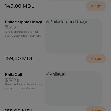
149,00
MDL
Alege
Philadelphia Unagi
300 g
Orez, cremă de brânză,
castravete, țipar , somon.
159,00
MDL
Alege
PhilaCali
300 g
Patru roluri philadelphia și
patru roluri california.