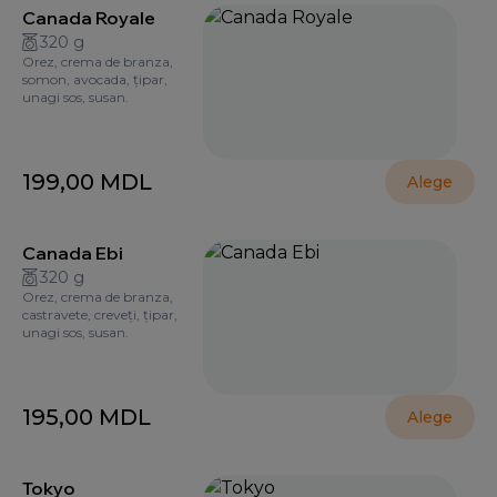
Canada Royale
320 g
Orez, crema de branza,
somon, avocada, țipar,
unagi sos, susan.
199,00
MDL
Alege
Canada Ebi
320 g
Orez, crema de branza,
castravete, creveți, țipar,
unagi sos, susan.
195,00
MDL
Alege
Tokyo