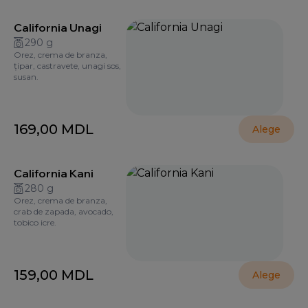
California Unagi
290 g
Orez, crema de branza,
țipar, castravete, unagi sos,
susan.
169,00
MDL
Alege
California Kani
280 g
Orez, crema de branza,
crab de zapada, avocado,
tobico icre.
159,00
MDL
Alege