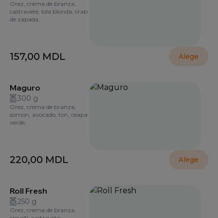
Orez, crema de branza,
castravete, lola blonda, crab
de zapada.
157,00
MDL
Alege
Maguro
300 g
Orez, crema de branza,
somon, avocado, ton, ceapa
verde,
220,00
MDL
Alege
Roll Fresh
250 g
Orez, crema de branza,
creveți, castravete.