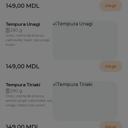
149,00
MDL
Alege
Tempura Unagi
290 g
Orez, crema de branza,
castravete, tipar, sos unagi,
susan.
149,00
MDL
Alege
Tempura Tiriaki
290 g
Orez, crema de branza,
somon prajit, castravete, sos
unagi, tobico icre, susan.
149,00
MDL
Alege