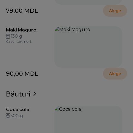
79,00
MDL
Alege
Maki Maguro
130 g
Orez, ton, nori.
90,00
MDL
Alege
Băuturi
Coca cola
500 g