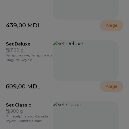
439,00
MDL
Alege
Set Deluxe
1190 g
Tempura sake, Tempura ebi,
Maguro, Royale.
609,00
MDL
Alege
Set Classic
900 g
Philadelphia avo, Canada
royale, California sake.