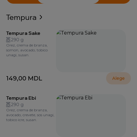
Tempura
Tempura Sake
290 g
Orez, crema de branza,
somon, avocado, tobico
unagi, susan.
149,00
MDL
Alege
Tempura Ebi
290 g
Orez, crema de branza,
avocado, crevete, sos unagi,
tobico icre, susan.