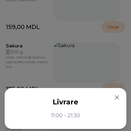
159,00
MDL
Alege
Sakura
300 g
Orez, crema de branza,
castravete, creveți, tobico
icre.
175,00
MDL
Alege
Livrare
Green Dragon
270 g
11:00 - 21:30
Orez, crema de branza,
somon, castravete, avocado,
unagi sos.