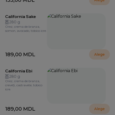
155,00
MDL
Alege
California Sake
280 g
Orez, crema de branza,
somon, avocado, tobico icre.
189,00
MDL
Alege
California Ebi
280 g
Orez, crema de branza,
creveți, castravete, tobico
icre.
189,00
MDL
Alege