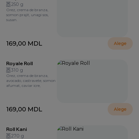
250 g
Orez, crema de branza,
somon prajit, unagi sos,
susan.
169,00
MDL
Alege
Royale Roll
310 g
Orez, crema de branza,
avocado, castravete, somon
afumat, caviar icre,
169,00
MDL
Alege
Roll Kani
270 g