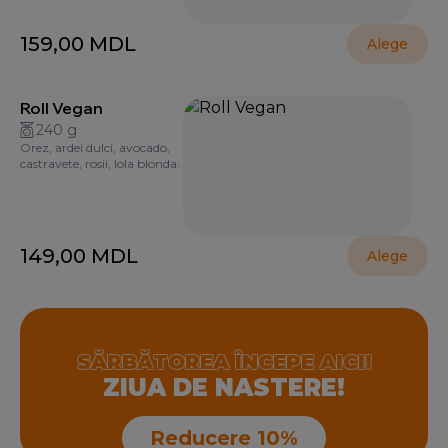
159,00
MDL
Alege
Roll Vegan
240 g
Orez, ardei dulci, avocado,
castravete, rosii, lola blonda.
149,00
MDL
Alege
SĂRBĂTOREA ÎNCEPE AICI!
ZIUA DE NASTERE!
Reducere 10%