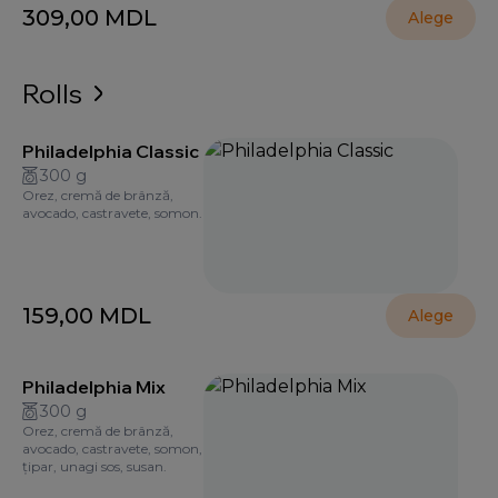
309,00
MDL
Alege
Rolls
Philadelphia Classic
300 g
Orez, cremă de brânză,
avocado, castravete, somon.
159,00
MDL
Alege
Philadelphia Mix
300 g
Orez, cremă de brânză,
avocado, castravete, somon,
țipar, unagi sos, susan.