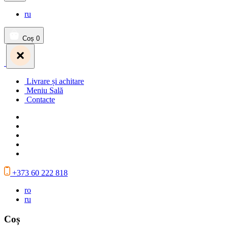
ru
Coș
0
Livrare și achitare
Meniu Sală
Contacte
+373 60 222 818
ro
ru
Coș