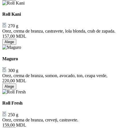
Roll Kani
270 g
Orez, crema de branza, castravete, lola blonda, crab de zapada.
157,00
MDL
Alege
Maguro
300 g
Orez, crema de branza, somon, avocado, ton, ceapa verde,
220,00
MDL
Alege
Roll Fresh
250 g
Orez, crema de branza, creveți, castravete.
159,00
MDL