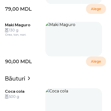
79,00
MDL
Alege
Maki Maguro
130 g
Orez, ton, nori.
90,00
MDL
Alege
Băuturi
Coca cola
500 g