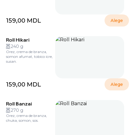
159,00
MDL
Alege
Roll Hikari
240 g
Orez, crema de branza,
somon afumat, tobico icre,
susan.
159,00
MDL
Alege
Roll Banzai
270 g
Orez, crema de branza,
chuka, somon, sos.