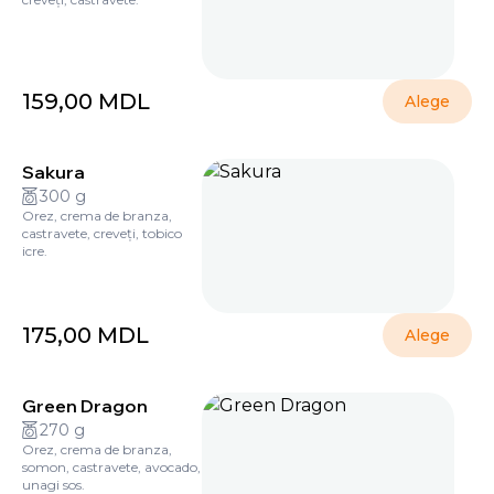
159,00
MDL
Alege
Sakura
300 g
Orez, crema de branza,
castravete, creveți, tobico
icre.
175,00
MDL
Alege
Green Dragon
270 g
Orez, crema de branza,
somon, castravete, avocado,
unagi sos.