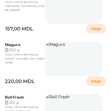
Orez, crema de branza,
castravete, lola blonda, crab
de zapada.
157,00
MDL
Alege
Maguro
300 g
Orez, crema de branza,
somon, avocado, ton, ceapa
verde,
220,00
MDL
Alege
Roll Fresh
250 g
Orez, crema de branza,
creveți, castravete.