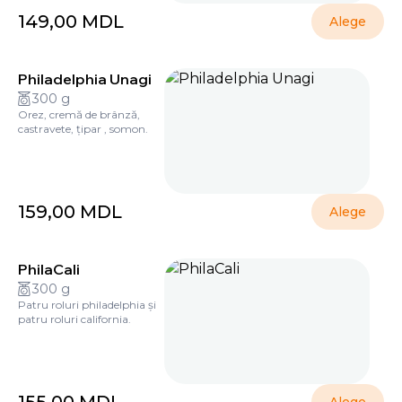
149,00
MDL
Alege
Philadelphia Unagi
300 g
Orez, cremă de brânză,
castravete, țipar , somon.
159,00
MDL
Alege
PhilaCali
300 g
Patru roluri philadelphia și
patru roluri california.