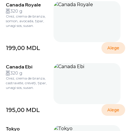
Canada Royale
320 g
Orez, crema de branza,
somon, avocada, țipar,
unagi sos, susan.
199,00
MDL
Alege
Canada Ebi
320 g
Orez, crema de branza,
castravete, creveți, țipar,
unagi sos, susan.
195,00
MDL
Alege
Tokyo