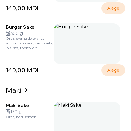
149,00
MDL
Alege
Burger Sake
300 g
Orez, crema de branza,
somon, avocado, castravete,
lola, sos, tobico icre.
149,00
MDL
Alege
Maki
Maki Sake
130 g
Orez, nori, somon.