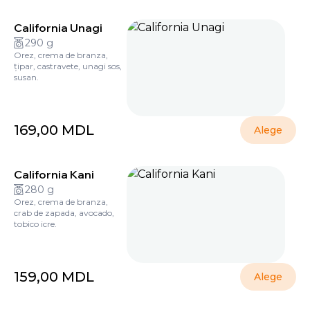
California Unagi
290 g
Orez, crema de branza,
țipar, castravete, unagi sos,
susan.
169,00
MDL
Alege
California Kani
280 g
Orez, crema de branza,
crab de zapada, avocado,
tobico icre.
159,00
MDL
Alege