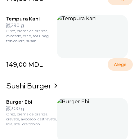
Tempura Kani
290 g
Orez, crema de branza,
avocado, crab, sos unagi,
tobico icre, susan.
149,00
MDL
Alege
Sushi Burger
Burger Ebi
300 g
Orez, crema de branza,
crevete, avocado, castravete,
lola, sos, icre tobico.