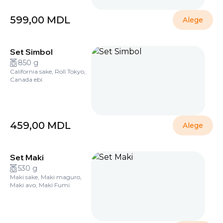
599,00
MDL
Alege
Set Simbol
850 g
California sake, Roll Tokyo,
Canada ebi.
459,00
MDL
Alege
Set Maki
530 g
Maki sake, Maki maguro,
Maki avo, Maki Fumi.