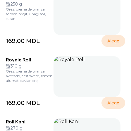
250 g
Orez, crema de branza,
somon prajit, unagi sos,
susan.
169,00
MDL
Alege
Royale Roll
310 g
Orez, crema de branza,
avocado, castravete, somon
afumat, caviar icre,
169,00
MDL
Alege
Roll Kani
270 g