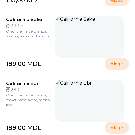
155,00
MDL
Alege
California Sake
280 g
Orez, crema de branza,
somon, avocado, tobico icre.
189,00
MDL
Alege
California Ebi
280 g
Orez, crema de branza,
creveți, castravete, tobico
icre.
189,00
MDL
Alege