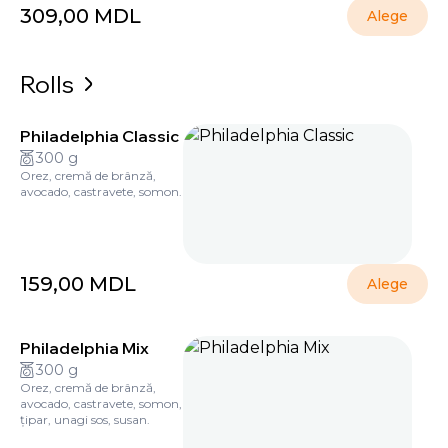
309,00
MDL
Alege
Rolls
Philadelphia Classic
300 g
Orez, cremă de brânză,
avocado, castravete, somon.
159,00
MDL
Alege
Philadelphia Mix
300 g
Orez, cremă de brânză,
avocado, castravete, somon,
țipar, unagi sos, susan.