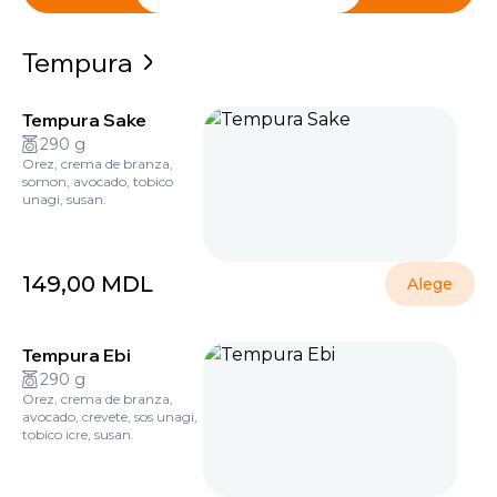
Tempura
Tempura Sake
290 g
Orez, crema de branza,
somon, avocado, tobico
unagi, susan.
149,00
MDL
Alege
Tempura Ebi
290 g
Orez, crema de branza,
avocado, crevete, sos unagi,
tobico icre, susan.