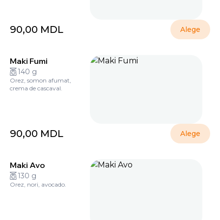
90,00
MDL
Alege
Maki Fumi
140 g
Orez, somon afumat,
crema de cascaval.
90,00
MDL
Alege
Maki Avo
130 g
Orez, nori, avocado.