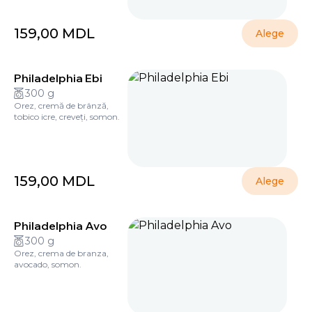
159,00
MDL
Alege
Philadelphia Ebi
300 g
Orez, cremă de brânză,
tobico icre, creveți, somon.
159,00
MDL
Alege
Philadelphia Avo
300 g
Orez, crema de branza,
avocado, somon.