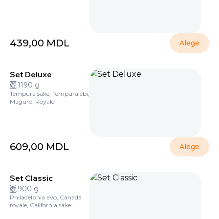
439,00
MDL
Alege
Set Deluxe
1190 g
Tempura sake, Tempura ebi,
Maguro, Royale.
609,00
MDL
Alege
Set Classic
900 g
Philadelphia avo, Canada
royale, California sake.