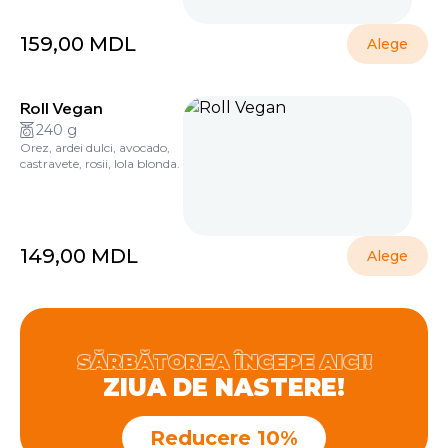
159,00
MDL
Alege
Roll Vegan
240 g
Orez, ardei dulci, avocado,
castravete, rosii, lola blonda.
149,00
MDL
Alege
SĂRBĂTOREA ÎNCEPE AICI!
ZIUA DE NASTERE!
Reducere 10%