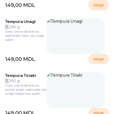
149,00
MDL
Alege
Tempura Unagi
290 g
Orez, crema de branza,
castravete, tipar, sos unagi,
susan.
149,00
MDL
Alege
Tempura Tiriaki
290 g
Orez, crema de branza,
somon prajit, castravete, sos
unagi, tobico icre, susan.
149,00
MDL
Alege