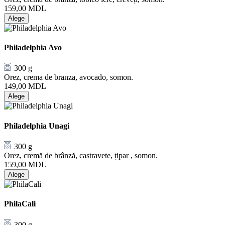
159,00
MDL
Alege
Philadelphia Avo
300 g
Orez, crema de branza, avocado, somon.
149,00
MDL
Alege
Philadelphia Unagi
300 g
Orez, cremă de brânză, castravete, țipar , somon.
159,00
MDL
Alege
PhilaCali
300 g