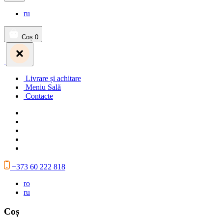
ru
Coș
0
Livrare și achitare
Meniu Sală
Contacte
+373 60 222 818
ro
ru
Coș