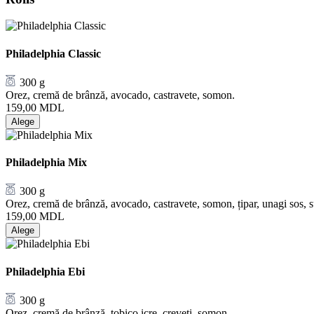
Philadelphia Classic
300 g
Orez, cremă de brânză, avocado, castravete, somon.
159,00
MDL
Alege
Philadelphia Mix
300 g
Orez, cremă de brânză, avocado, castravete, somon, țipar, unagi sos, 
159,00
MDL
Alege
Philadelphia Ebi
300 g
Orez, cremă de brânză, tobico icre, creveți, somon.