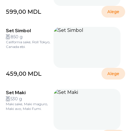
599,00
MDL
Alege
Set Simbol
850 g
California sake, Roll Tokyo,
Canada ebi.
459,00
MDL
Alege
Set Maki
530 g
Maki sake, Maki maguro,
Maki avo, Maki Fumi.