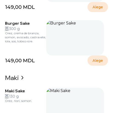
149,00
MDL
Alege
Burger Sake
300 g
Orez, crema de branza,
somon, avocado, castravete,
lola, sos, tobico icre.
149,00
MDL
Alege
Maki
Maki Sake
130 g
Orez, nori, somon.