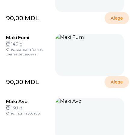
90,00
MDL
Alege
Maki Fumi
140 g
Orez, somon afumat,
crema de cascaval.
90,00
MDL
Alege
Maki Avo
130 g
Orez, nori, avocado.