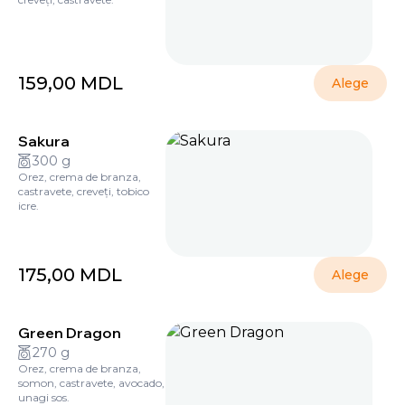
159,00
MDL
Alege
Sakura
300 g
Orez, crema de branza,
castravete, creveți, tobico
icre.
175,00
MDL
Alege
Green Dragon
270 g
Orez, crema de branza,
somon, castravete, avocado,
unagi sos.