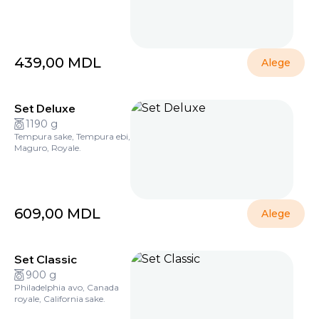
439,00
MDL
Alege
Set Deluxe
1190 g
Tempura sake, Tempura ebi,
Maguro, Royale.
609,00
MDL
Alege
Set Classic
900 g
Philadelphia avo, Canada
royale, California sake.