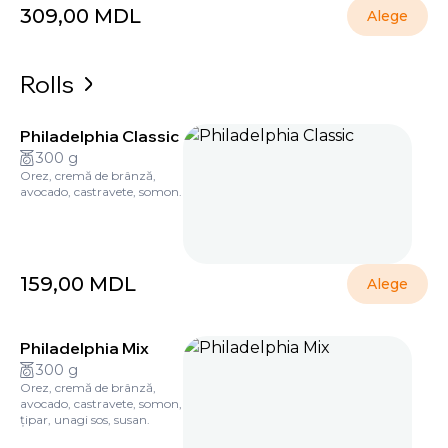
309,00
MDL
Alege
Rolls
Philadelphia Classic
300 g
Orez, cremă de brânză,
avocado, castravete, somon.
159,00
MDL
Alege
Philadelphia Mix
300 g
Orez, cremă de brânză,
avocado, castravete, somon,
țipar, unagi sos, susan.