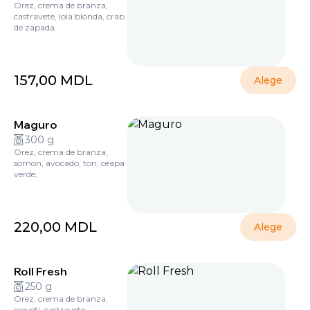
Orez, crema de branza,
castravete, lola blonda, crab
de zapada.
157,00
MDL
Alege
Maguro
300 g
Orez, crema de branza,
somon, avocado, ton, ceapa
verde,
220,00
MDL
Alege
Roll Fresh
250 g
Orez, crema de branza,
creveți, castravete.