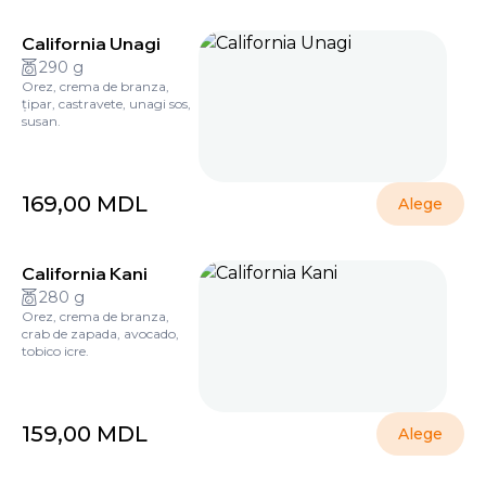
California Unagi
290 g
Orez, crema de branza,
țipar, castravete, unagi sos,
susan.
169,00
MDL
Alege
California Kani
280 g
Orez, crema de branza,
crab de zapada, avocado,
tobico icre.
159,00
MDL
Alege