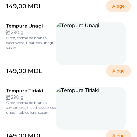
149,00
MDL
Alege
Tempura Unagi
290 g
Orez, crema de branza,
castravete, tipar, sos unagi,
susan.
149,00
MDL
Alege
Tempura Tiriaki
290 g
Orez, crema de branza,
somon prajit, castravete, sos
unagi, tobico icre, susan.
149,00
MDL
Alege