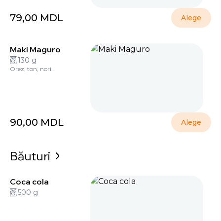
79,00
MDL
Alege
Maki Maguro
130 g
Orez, ton, nori.
90,00
MDL
Alege
Băuturi
Coca cola
500 g