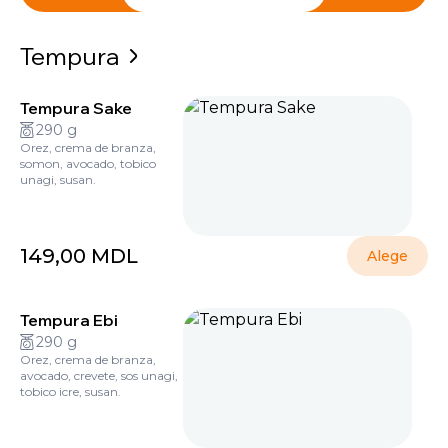
Tempura
Tempura Sake
290 g
Orez, crema de branza,
somon, avocado, tobico
unagi, susan.
149,00
MDL
Alege
Tempura Ebi
290 g
Orez, crema de branza,
avocado, crevete, sos unagi,
tobico icre, susan.