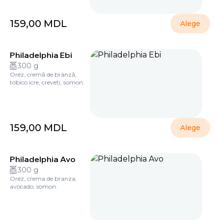
159,00
MDL
Alege
Philadelphia Ebi
300 g
Orez, cremă de brânză,
tobico icre, creveți, somon.
159,00
MDL
Alege
Philadelphia Avo
300 g
Orez, crema de branza,
avocado, somon.