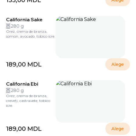
155,00
MDL
Alege
California Sake
280 g
Orez, crema de branza,
somon, avocado, tobico icre.
189,00
MDL
Alege
California Ebi
280 g
Orez, crema de branza,
creveți, castravete, tobico
icre.
189,00
MDL
Alege