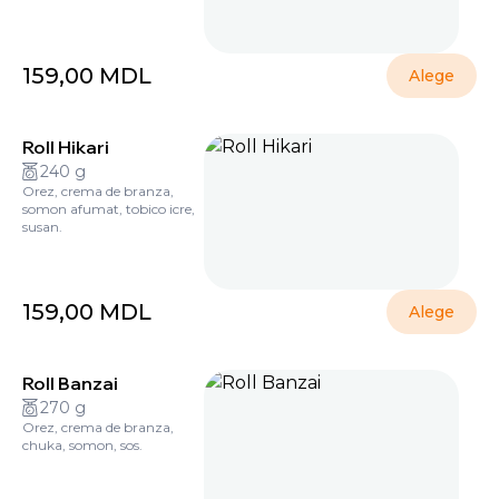
159,00
MDL
Alege
Roll Hikari
240 g
Orez, crema de branza,
somon afumat, tobico icre,
susan.
159,00
MDL
Alege
Roll Banzai
270 g
Orez, crema de branza,
chuka, somon, sos.