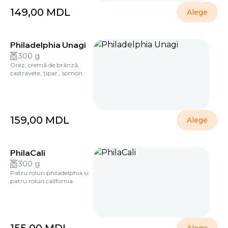
149,00
MDL
Alege
Philadelphia Unagi
300 g
Orez, cremă de brânză,
castravete, țipar , somon.
159,00
MDL
Alege
PhilaCali
300 g
Patru roluri philadelphia și
patru roluri california.