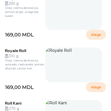
250 g
Orez, crema de branza,
somon prajit, unagi sos,
susan.
169,00
MDL
Alege
Royale Roll
310 g
Orez, crema de branza,
avocado, castravete, somon
afumat, caviar icre,
169,00
MDL
Alege
Roll Kani
270 g