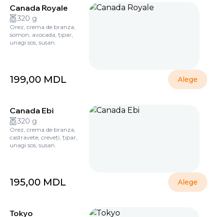
Canada Royale
320 g
Orez, crema de branza,
somon, avocada, țipar,
unagi sos, susan.
199,00
MDL
Alege
Canada Ebi
320 g
Orez, crema de branza,
castravete, creveți, țipar,
unagi sos, susan.
195,00
MDL
Alege
Tokyo