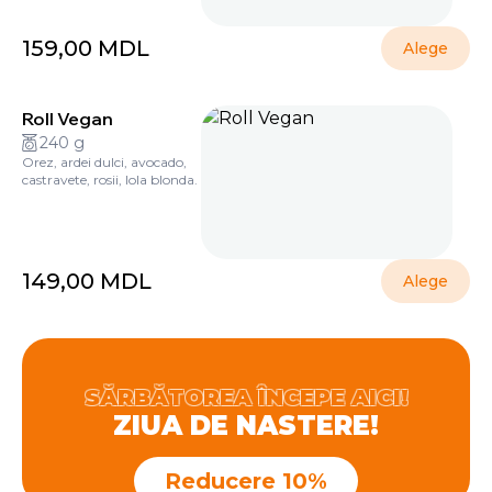
159,00
MDL
Alege
Roll Vegan
240 g
Orez, ardei dulci, avocado,
castravete, rosii, lola blonda.
149,00
MDL
Alege
SĂRBĂTOREA ÎNCEPE AICI!
ZIUA DE NASTERE!
Reducere 10%