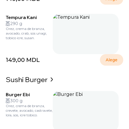
Tempura Kani
290 g
Orez, crema de branza,
avocado, crab, sos unagi,
tobico icre, susan.
149,00
MDL
Alege
Sushi Burger
Burger Ebi
300 g
Orez, crema de branza,
crevete, avocado, castravete,
lola, sos, icre tobico.