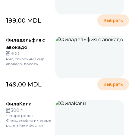
199,00
MDL
Выбрать
Филадельфия с
авокадо
300 г
Рис, сливочный сыр,
авокадо, лосось.
149,00
MDL
Выбрать
ФилаКали
300 г
Четыре ролла
Филадельфия и четыре
ролла Калифорния.