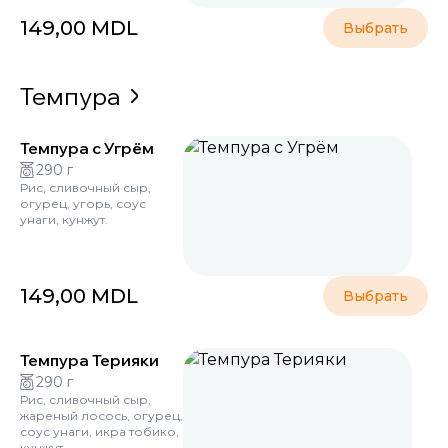
149,00
MDL
Выбрать
Темпура
Темпура с Угрём
290 г
Рис, сливочный сыр,
огурец, угорь, соус
унаги, кунжут.
149,00
MDL
Выбрать
Темпура Терияки
290 г
Рис, сливочный сыр,
жареный лосось, огурец,
соус унаги, икра тобико,
кунжут.