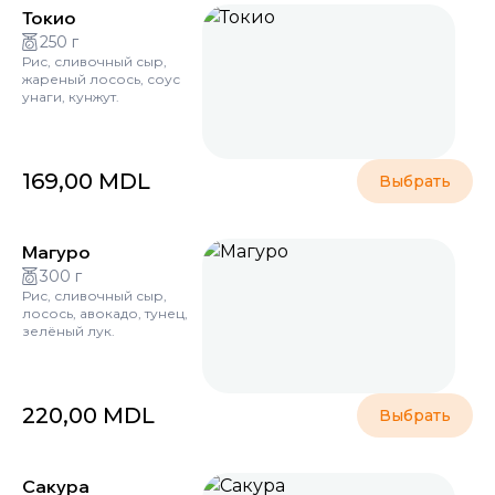
Токио
250 г
Рис, сливочный сыр,
жареный лосось, соус
унаги, кунжут.
169,00
MDL
Выбрать
Магуро
300 г
Рис, сливочный сыр,
лосось, авокадо, тунец,
зелёный лук.
220,00
MDL
Выбрать
Сакура