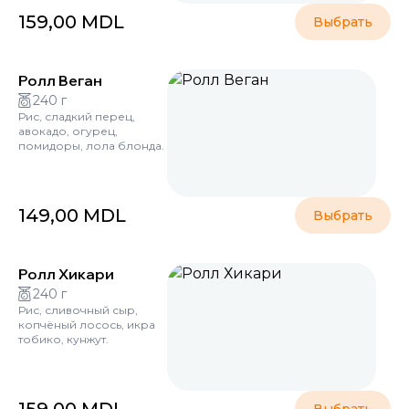
159,00
MDL
Выбрать
Ролл Веган
240 г
Рис, сладкий перец,
авокадо, огурец,
помидоры, лола блонда.
149,00
MDL
Выбрать
Ролл Хикари
240 г
Рис, сливочный сыр,
копчёный лосось, икра
тобико, кунжут.