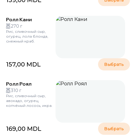
159,00
MDL
Выбрать
Ролл Кани
270 г
Рис, сливочный сыр,
огурец, лола блонда,
снежный краб.
157,00
MDL
Выбрать
Ролл Роял
310 г
Рис, сливочный сыр,
авокадо, огурец,
копчёный лосось, икра.
169,00
MDL
Выбрать