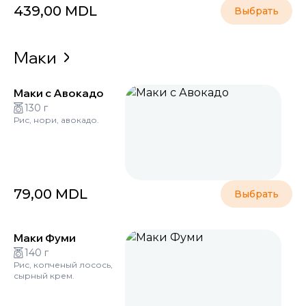
439,00
MDL
Выбрать
Маки
Маки с Авокадо
130 г
Рис, нори, авокадо.
79,00
MDL
Выбрать
Маки Фуми
140 г
Рис, копченый лосось,
сырный крем.