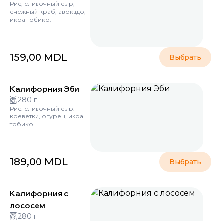
Рис, сливочный сыр,
снежный краб, авокадо,
икра тобико.
159,00
MDL
Выбрать
Калифорния Эби
280 г
Рис, сливочный сыр,
креветки, огурец, икра
тобико.
189,00
MDL
Выбрать
Калифорния с
лососем
280 г