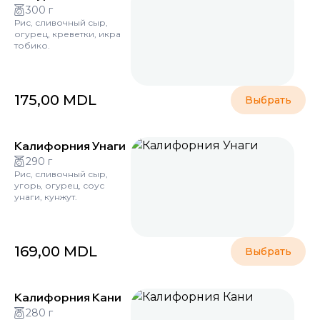
300 г
Рис, сливочный сыр,
огурец, креветки, икра
тобико.
175,00
MDL
Выбрать
Калифорния Унаги
290 г
Рис, сливочный сыр,
угорь, огурец, соус
унаги, кунжут.
169,00
MDL
Выбрать
Калифорния Кани
280 г