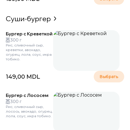
Суши-бургер
Бургер с Креветкой
300 г
Рис, сливочный сыр,
креветки, авокадо,
огурец, лола, соус, икра
тобико.
149,00
MDL
Выбрать
Бургер с Лососем
300 г
Рис, сливочный сыр,
лосось, авокадо, огурец,
лола, соус, икра тобико.