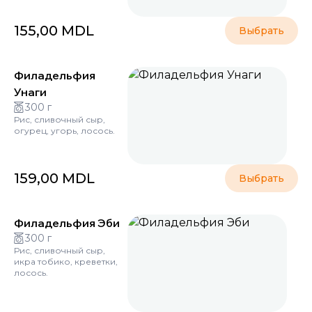
155,00
MDL
Выбрать
Филадельфия
Унаги
300 г
Рис, сливочный сыр,
огурец, угорь, лосось.
159,00
MDL
Выбрать
Филадельфия Эби
300 г
Рис, сливочный сыр,
икра тобико, креветки,
лосось.