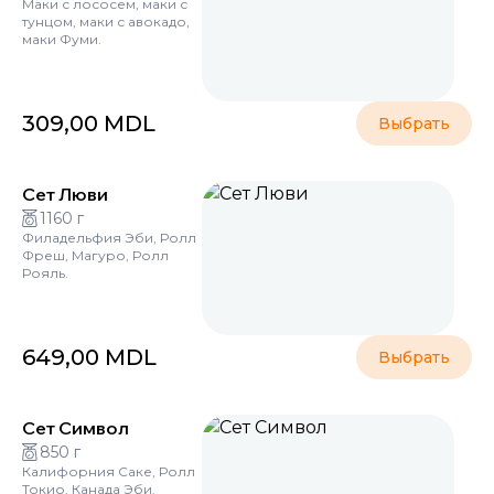
Маки с лососем, маки с
тунцом, маки с авокадо,
маки Фуми.
309,00
MDL
Выбрать
Сет Люви
1160 г
Филадельфия Эби, Ролл
Фреш, Магуро, Ролл
Рояль.
649,00
MDL
Выбрать
Сет Символ
850 г
Калифорния Саке, Ролл
Токио, Канада Эби.