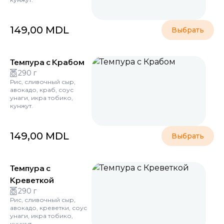
149,00
MDL
Выбрать
Темпура с Крабом
290 г
Рис, сливочный сыр,
авокадо, краб, соус
унаги, икра тобико,
кунжут.
149,00
MDL
Выбрать
Темпура с
Креветкой
290 г
Рис, сливочный сыр,
авокадо, креветки, соус
унаги, икра тобико,
кунжут.