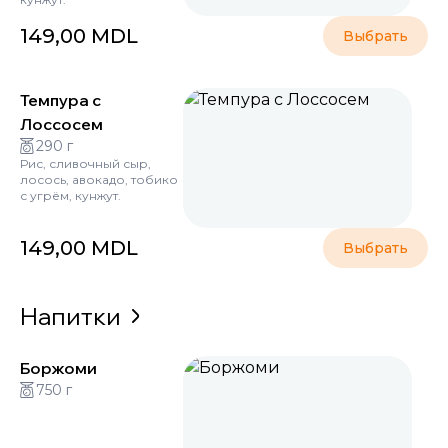
149,00
MDL
Выбрать
Темпура с
Лоссосем
290 г
Рис, сливочный сыр,
лосось, авокадо, тобико
с угрём, кунжут.
149,00
MDL
Выбрать
Напитки
Боржоми
750 г