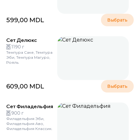
599,00
MDL
Выбрать
Сет Делюкс
1190 г
Темпура Саке, Темпура
Эби, Темпура Магуро,
Рояль.
609,00
MDL
Выбрать
Сет Филадельфия
900 г
Филадельфия Эби,
Филадельфия Аво,
Филадельфия Классик.