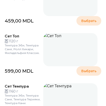
459,00
MDL
Выбрать
Сет Топ
1120 г
Темпура Эби, Темпура
Саке, Ролл Хикари,
Филадельфия Классик.
599,00
MDL
Выбрать
Сет Темпура
1160 г
Темпура Эби, Темпура
Саке, Темпура Терияки,
Темпура Кани.