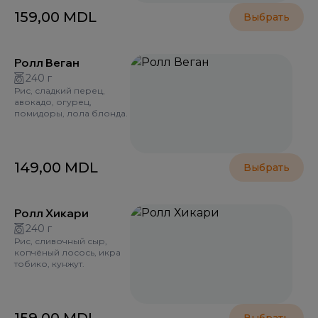
159,00
MDL
Выбрать
Ролл Веган
240 г
Рис, сладкий перец,
авокадо, огурец,
помидоры, лола блонда.
149,00
MDL
Выбрать
Ролл Хикари
240 г
Рис, сливочный сыр,
копчёный лосось, икра
тобико, кунжут.