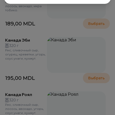
Рис, сливочный сыр,
лосось, авокадо, икра
тобико.
189,00
MDL
Выбрать
Канада Эби
320 г
Рис, сливочный сыр,
огурец, креветки, угорь,
соус унаги, кунжут.
195,00
MDL
Выбрать
Канада Роял
320 г
Рис, сливочный сыр,
лосось, авокадо, угорь,
соус унаги, кунжут.