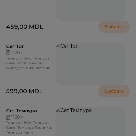
459,00
MDL
Выбрать
Сет Топ
1120 г
Темпура Эби, Темпура
Саке, Ролл Хикари,
Филадельфия Классик.
599,00
MDL
Выбрать
Сет Темпура
1160 г
Темпура Эби, Темпура
Саке, Темпура Терияки,
Темпура Кани.