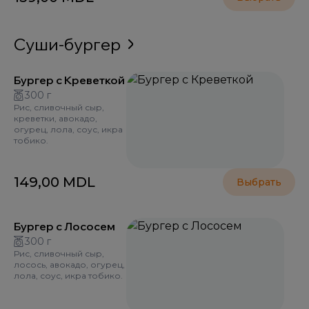
Суши-бургер
Бургер с Креветкой
300 г
Рис, сливочный сыр,
креветки, авокадо,
огурец, лола, соус, икра
тобико.
149,00
MDL
Выбрать
Бургер с Лососем
300 г
Рис, сливочный сыр,
лосось, авокадо, огурец,
лола, соус, икра тобико.