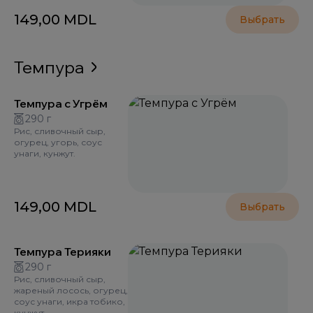
149,00
MDL
Выбрать
Темпура
Темпура с Угрём
290 г
Рис, сливочный сыр,
огурец, угорь, соус
унаги, кунжут.
149,00
MDL
Выбрать
Темпура Терияки
290 г
Рис, сливочный сыр,
жареный лосось, огурец,
соус унаги, икра тобико,
кунжут.