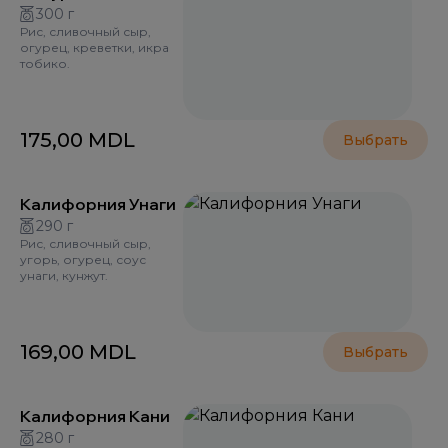
300 г
Рис, сливочный сыр,
огурец, креветки, икра
тобико.
175,00
MDL
Выбрать
Калифорния Унаги
290 г
Рис, сливочный сыр,
угорь, огурец, соус
унаги, кунжут.
169,00
MDL
Выбрать
Калифорния Кани
280 г