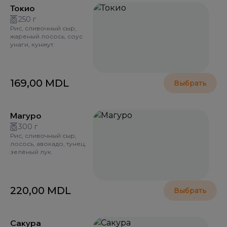
Токио
250 г
Рис, сливочный сыр,
жареный лосось, соус
унаги, кунжут.
169,00
MDL
Выбрать
Магуро
300 г
Рис, сливочный сыр,
лосось, авокадо, тунец,
зелёный лук.
220,00
MDL
Выбрать
Сакура