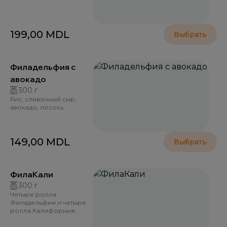
199,00
MDL
Выбрать
Филадельфия с
авокадо
300 г
Рис, сливочный сыр,
авокадо, лосось.
149,00
MDL
Выбрать
ФилаКали
300 г
Четыре ролла
Филадельфия и четыре
ролла Калифорния.