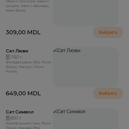
Маки с лососем, маки с
тунцом, маки с авокадо,
маки Фуми.
309,00
MDL
Выбрать
Сет Люви
1160 г
Филадельфия Эби, Ролл
Фреш, Магуро, Ролл
Рояль.
649,00
MDL
Выбрать
Сет Символ
850 г
Калифорния Саке, Ролл
Токио, Канада Эби.