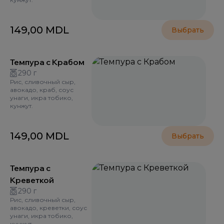
149,00
MDL
Выбрать
Темпура с Крабом
290 г
Рис, сливочный сыр,
авокадо, краб, соус
унаги, икра тобико,
кунжут.
149,00
MDL
Выбрать
Темпура с
Креветкой
290 г
Рис, сливочный сыр,
авокадо, креветки, соус
унаги, икра тобико,
кунжут.