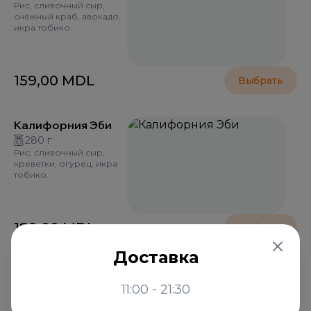
Рис, сливочный сыр,
снежный краб, авокадо,
икра тобико.
159,00
MDL
Выбрать
Калифорния Эби
280 г
Рис, сливочный сыр,
креветки, огурец, икра
тобико.
189,00
MDL
Выбрать
Доставка
Калифорния с
лососем
11:00 - 21:30
280 г