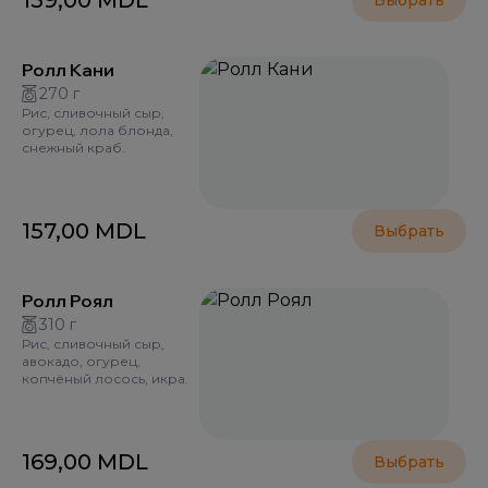
159,00
MDL
Выбрать
Ролл Кани
270 г
Рис, сливочный сыр,
огурец, лола блонда,
снежный краб.
157,00
MDL
Выбрать
Ролл Роял
310 г
Рис, сливочный сыр,
авокадо, огурец,
копчёный лосось, икра.
169,00
MDL
Выбрать