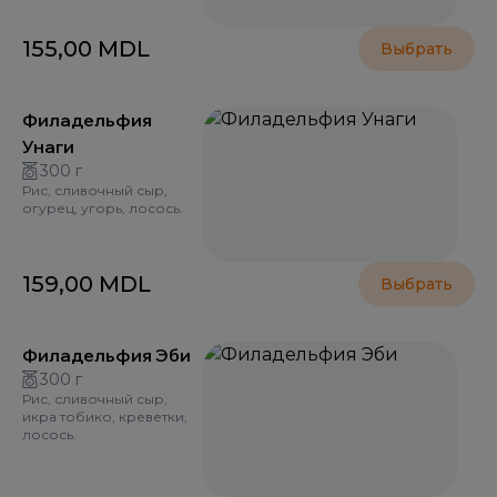
155,00
MDL
Выбрать
Филадельфия
Унаги
300 г
Рис, сливочный сыр,
огурец, угорь, лосось.
159,00
MDL
Выбрать
Филадельфия Эби
300 г
Рис, сливочный сыр,
икра тобико, креветки,
лосось.