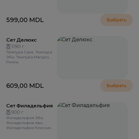
599,00
MDL
Выбрать
Сет Делюкс
1190 г
Темпура Саке, Темпура
Эби, Темпура Магуро,
Рояль.
609,00
MDL
Выбрать
Сет Филадельфия
900 г
Филадельфия Эби,
Филадельфия Аво,
Филадельфия Классик.