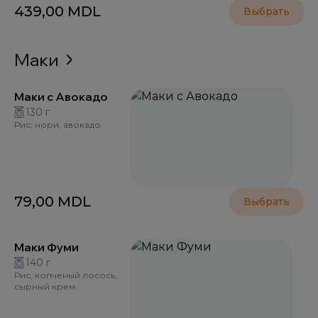
439,00
MDL
Выбрать
Маки
Маки с Авокадо
130 г
Рис, нори, авокадо.
79,00
MDL
Выбрать
Маки Фуми
140 г
Рис, копченый лосось,
сырный крем.