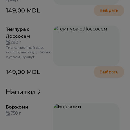
149,00
MDL
Выбрать
Темпура с
Лоссосем
290 г
Рис, сливочный сыр,
лосось, авокадо, тобико
с угрём, кунжут.
149,00
MDL
Выбрать
Напитки
Боржоми
750 г