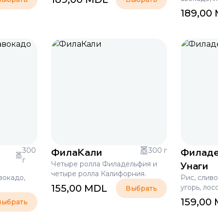
189,00
300
ФилаКали
300 г
Филад
г
Четыре ролла Филадельфия и
Унаги
четыре ролла Калифорния.
вокадо,
Рис, сливо
155,00
MDL
угорь, лос
Выбрать
159,00
Выбрать