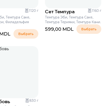
п
1120 г
Сет Темпура
1160 г
би, Темпура Саке,
Темпура Эби, Темпура Саке,
ри, Филадельфия
Темпура Терияки, Темпура Кани.
599,00
MDL
Выбрать
MDL
Выбрать
бовь
830 г