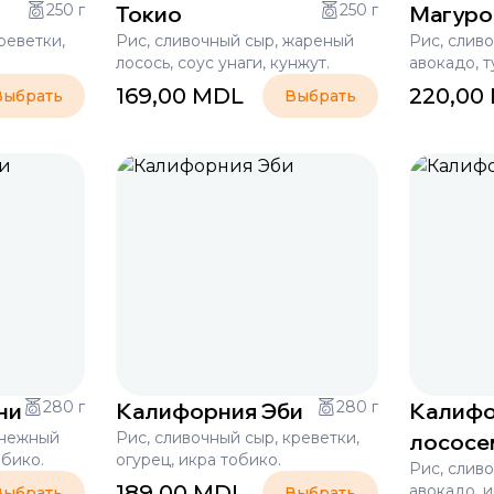
250 г
Токио
250 г
Магуро
реветки,
Рис, сливочный сыр, жареный
Рис, сливо
лосось, соус унаги, кунжут.
авокадо, т
169,00
MDL
220,00
Выбрать
Выбрать
ни
280 г
Калифорния Эби
280 г
Калифо
снежный
Рис, сливочный сыр, креветки,
лососе
обико.
огурец, икра тобико.
Рис, сливо
189,00
MDL
авокадо, и
Выбрать
Выбрать