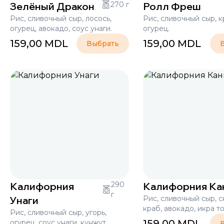
Зелёный Дракон
270 г
Ролл Фреш
Рис, сливочный сыр, лосось,
Рис, сливочный сыр, к
огурец, авокадо, соус унаги.
огурец.
159,00
MDL
159,00
MDL
Выбрать
Калифорния
290
Калифорния Ка
г
Унаги
Рис, сливочный сыр, 
краб, авокадо, икра т
Рис, сливочный сыр, угорь,
159,00
MDL
огурец, соус унаги, кунжут.