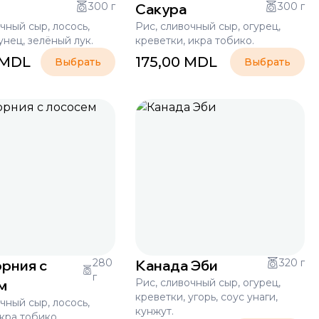
300 г
Сакура
300 г
чный сыр, лосось,
Рис, сливочный сыр, огурец,
унец, зелёный лук.
креветки, икра тобико.
MDL
175,00
MDL
Выбрать
Выбрать
рния с
280
Канада Эби
320 г
г
м
Рис, сливочный сыр, огурец,
креветки, угорь, соус унаги,
чный сыр, лосось,
кунжут.
кра тобико.