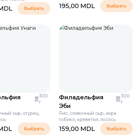
195,00
MDL
Выбрать
MDL
Выбрать
ельфия
300
Филадельфия
300
г
г
Эби
чный сыр, огурец,
Рис, сливочный сыр, икра
ось.
тобико, креветки, лосось.
MDL
159,00
MDL
Выбрать
Выбрать