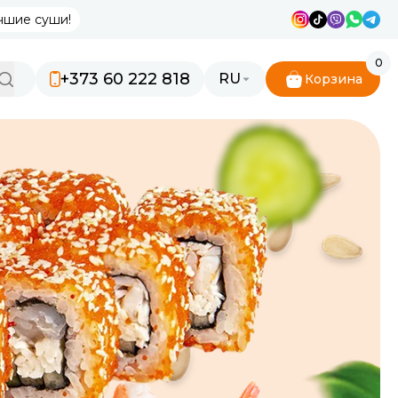
чшие суши!
0
+373 60 222 818
RU
Корзина
RO