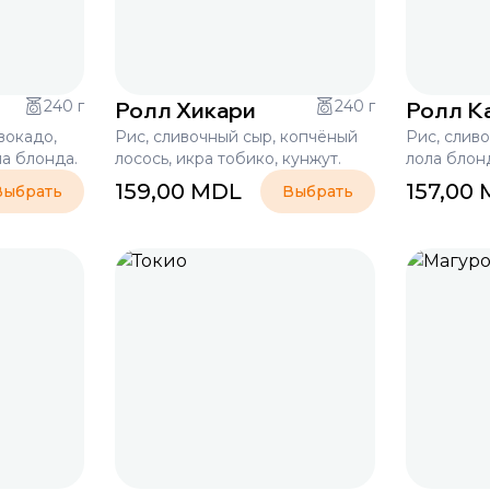
240 г
Ролл Хикари
240 г
Ролл К
вокадо,
Рис, сливочный сыр, копчёный
Рис, сливо
ла блонда.
лосось, икра тобико, кунжут.
лола блон
159,00
MDL
157,00
Выбрать
Выбрать