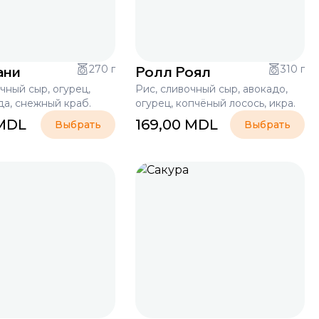
ани
270 г
Ролл Роял
310 г
чный сыр, огурец,
Рис, сливочный сыр, авокадо,
да, снежный краб.
огурец, копчёный лосось, икра.
MDL
169,00
MDL
Выбрать
Выбрать