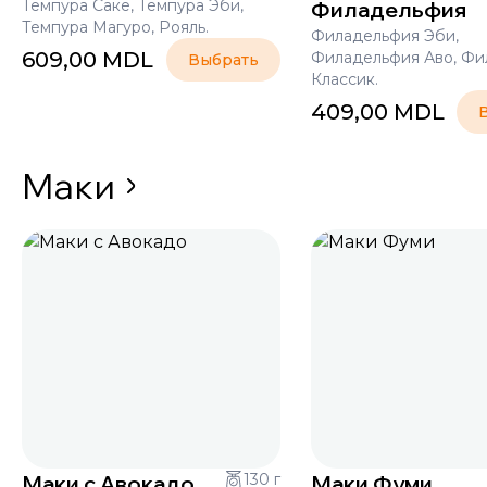
Темпура Саке, Темпура Эби,
Филадельфия
Темпура Магуро, Рояль.
Филадельфия Эби,
609,00
MDL
Филадельфия Аво, Фи
Выбрать
Классик.
409,00
MDL
Маки
Маки с Авокадо
130 г
Маки Фуми