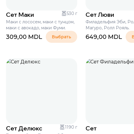
Сет Маки
530 г
Сет Люви
Маки с лососем, маки с тунцом,
Филадельфия Эби, Ро
маки с авокадо, маки Фуми.
Магуро, Ролл Рояль.
309,00
MDL
649,00
MDL
Выбрать
Сет Делюкс
1190 г
Сет