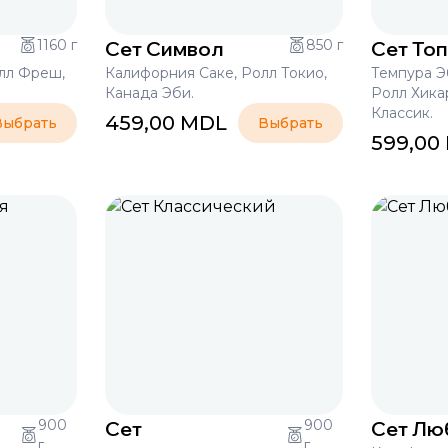
1160 г
Сет Символ
850 г
Сет То
лл Фреш,
Калифорния Саке, Ролл Токио,
Темпура Э
Канада Эби.
Ролл Хика
Классик.
459,00
MDL
Выбрать
Выбрать
599,00
900
Сет
900
Сет Лю
г
г