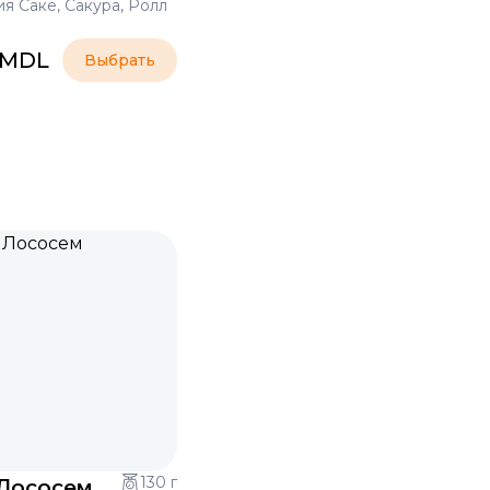
я Саке, Сакура, Ролл
MDL
Выбрать
 Лососем
130 г