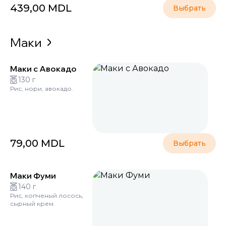
439,00
MDL
Выбрать
Маки
Маки с Авокадо
130 г
Рис, нори, авокадо.
79,00
MDL
Выбрать
Маки Фуми
140 г
Рис, копченый лосось,
сырный крем.