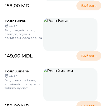
159,00
MDL
Выбрать
Ролл Веган
240 г
Рис, сладкий перец,
авокадо, огурец,
помидоры, лола блонда.
149,00
MDL
Выбрать
Ролл Хикари
240 г
Рис, сливочный сыр,
копчёный лосось, икра
тобико, кунжут.