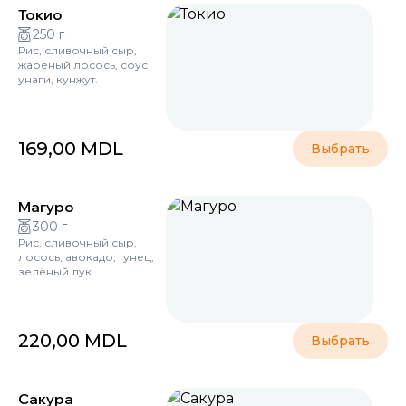
Токио
250 г
Рис, сливочный сыр,
жареный лосось, соус
унаги, кунжут.
169,00
MDL
Выбрать
Магуро
300 г
Рис, сливочный сыр,
лосось, авокадо, тунец,
зелёный лук.
220,00
MDL
Выбрать
Сакура