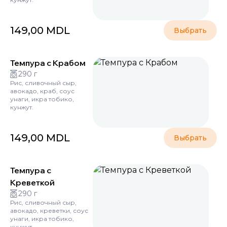
149,00
MDL
Выбрать
Темпура с Крабом
290 г
Рис, сливочный сыр,
авокадо, краб, соус
унаги, икра тобико,
кунжут.
149,00
MDL
Выбрать
Темпура с
Креветкой
290 г
Рис, сливочный сыр,
авокадо, креветки, соус
унаги, икра тобико,
кунжут.