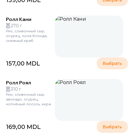
159,00
MDL
Выбрать
Ролл Кани
270 г
Рис, сливочный сыр,
огурец, лола блонда,
снежный краб.
157,00
MDL
Выбрать
Ролл Роял
310 г
Рис, сливочный сыр,
авокадо, огурец,
копчёный лосось, икра.
169,00
MDL
Выбрать