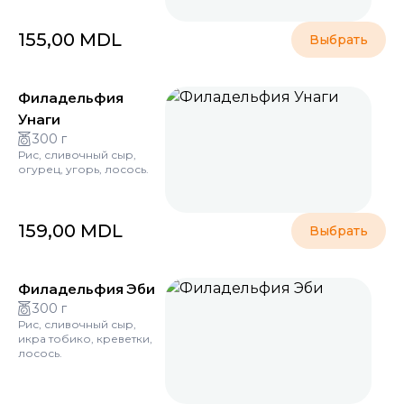
155,00
MDL
Выбрать
Филадельфия
Унаги
300 г
Рис, сливочный сыр,
огурец, угорь, лосось.
159,00
MDL
Выбрать
Филадельфия Эби
300 г
Рис, сливочный сыр,
икра тобико, креветки,
лосось.