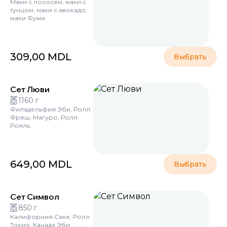
Маки с лососем, маки с
тунцом, маки с авокадо,
маки Фуми.
309,00
MDL
Выбрать
Сет Люви
1160 г
Филадельфия Эби, Ролл
Фреш, Магуро, Ролл
Рояль.
649,00
MDL
Выбрать
Сет Символ
850 г
Калифорния Саке, Ролл
Токио, Канада Эби.