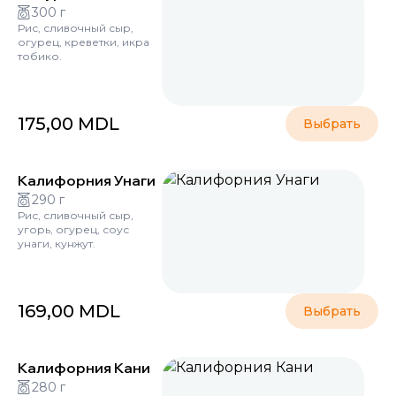
300 г
Рис, сливочный сыр,
огурец, креветки, икра
тобико.
175,00
MDL
Выбрать
Калифорния Унаги
290 г
Рис, сливочный сыр,
угорь, огурец, соус
унаги, кунжут.
169,00
MDL
Выбрать
Калифорния Кани
280 г