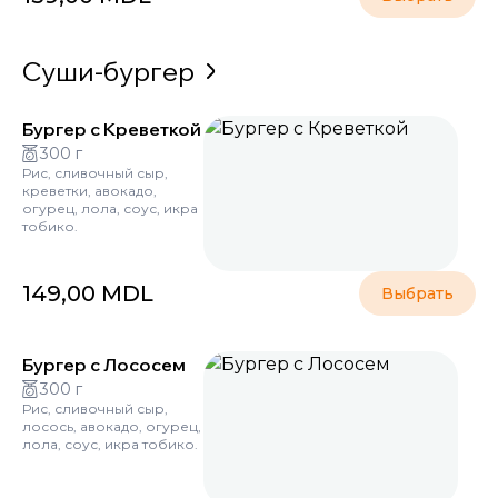
Суши-бургер
Бургер с Креветкой
300 г
Рис, сливочный сыр,
креветки, авокадо,
огурец, лола, соус, икра
тобико.
149,00
MDL
Выбрать
Бургер с Лососем
300 г
Рис, сливочный сыр,
лосось, авокадо, огурец,
лола, соус, икра тобико.