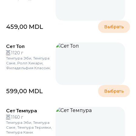
459,00
MDL
Выбрать
Сет Топ
1120 г
Темпура Эби, Темпура
Саке, Ролл Хикари,
Филадельфия Классик.
599,00
MDL
Выбрать
Сет Темпура
1160 г
Темпура Эби, Темпура
Саке, Темпура Терияки,
Темпура Кани.