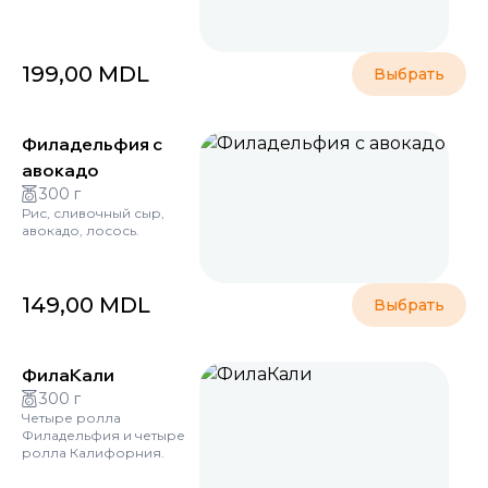
199,00
MDL
Выбрать
Филадельфия с
авокадо
300 г
Рис, сливочный сыр,
авокадо, лосось.
149,00
MDL
Выбрать
ФилаКали
300 г
Четыре ролла
Филадельфия и четыре
ролла Калифорния.