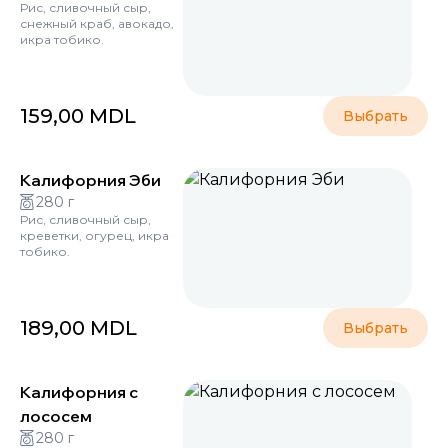
Рис, сливочный сыр,
снежный краб, авокадо,
икра тобико.
159,00
MDL
Выбрать
Калифорния Эби
280 г
Рис, сливочный сыр,
креветки, огурец, икра
тобико.
189,00
MDL
Выбрать
Калифорния с
лососем
280 г