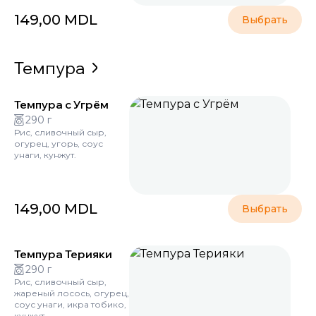
149,00
MDL
Выбрать
Темпура
Темпура с Угрём
290 г
Рис, сливочный сыр,
огурец, угорь, соус
унаги, кунжут.
149,00
MDL
Выбрать
Темпура Терияки
290 г
Рис, сливочный сыр,
жареный лосось, огурец,
соус унаги, икра тобико,
кунжут.