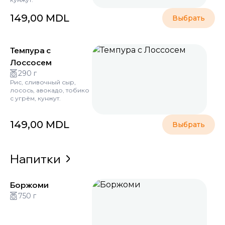
149,00
MDL
Выбрать
Темпура с
Лоссосем
290 г
Рис, сливочный сыр,
лосось, авокадо, тобико
с угрём, кунжут.
149,00
MDL
Выбрать
Напитки
Боржоми
750 г