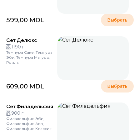
599,00
MDL
Выбрать
Сет Делюкс
1190 г
Темпура Саке, Темпура
Эби, Темпура Магуро,
Рояль.
609,00
MDL
Выбрать
Сет Филадельфия
900 г
Филадельфия Эби,
Филадельфия Аво,
Филадельфия Классик.