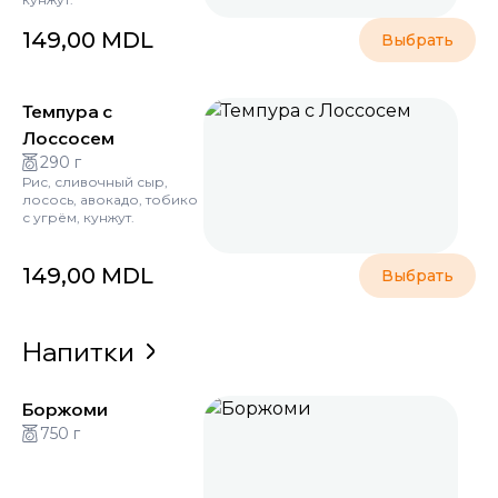
149,00
MDL
Выбрать
Темпура с
Лоссосем
290 г
Рис, сливочный сыр,
лосось, авокадо, тобико
с угрём, кунжут.
149,00
MDL
Выбрать
Напитки
Боржоми
750 г