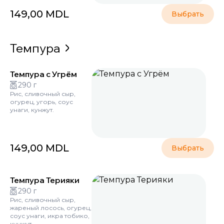
149,00
MDL
Выбрать
Темпура
Темпура с Угрём
290 г
Рис, сливочный сыр,
огурец, угорь, соус
унаги, кунжут.
149,00
MDL
Выбрать
Темпура Терияки
290 г
Рис, сливочный сыр,
жареный лосось, огурец,
соус унаги, икра тобико,
кунжут.