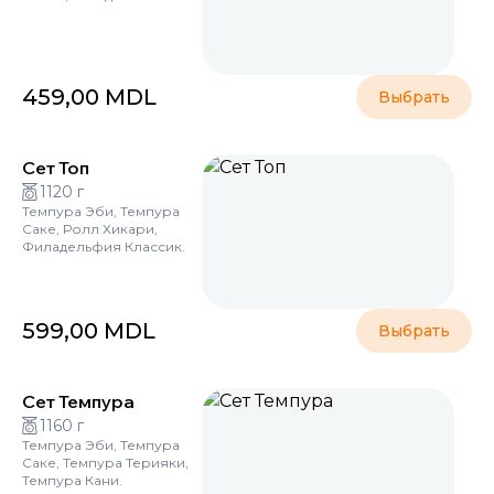
459,00
MDL
Выбрать
Сет Топ
1120 г
Темпура Эби, Темпура
Саке, Ролл Хикари,
Филадельфия Классик.
599,00
MDL
Выбрать
Сет Темпура
1160 г
Темпура Эби, Темпура
Саке, Темпура Терияки,
Темпура Кани.