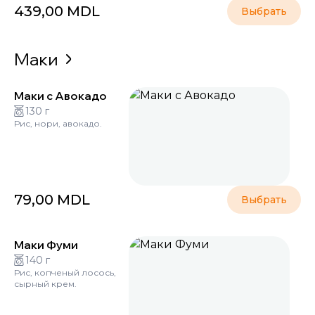
439,00
MDL
Выбрать
Маки
Маки с Авокадо
130 г
Рис, нори, авокадо.
79,00
MDL
Выбрать
Маки Фуми
140 г
Рис, копченый лосось,
сырный крем.