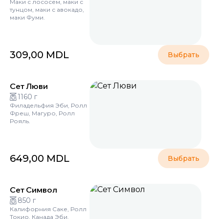
Маки с лососем, маки с
тунцом, маки с авокадо,
маки Фуми.
309,00
MDL
Выбрать
Сет Люви
1160 г
Филадельфия Эби, Ролл
Фреш, Магуро, Ролл
Рояль.
649,00
MDL
Выбрать
Сет Символ
850 г
Калифорния Саке, Ролл
Токио, Канада Эби.