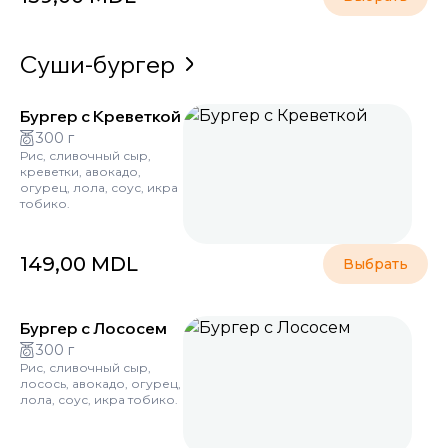
Суши-бургер
Бургер с Креветкой
300 г
Рис, сливочный сыр,
креветки, авокадо,
огурец, лола, соус, икра
тобико.
149,00
MDL
Выбрать
Бургер с Лососем
300 г
Рис, сливочный сыр,
лосось, авокадо, огурец,
лола, соус, икра тобико.