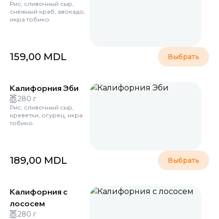
Рис, сливочный сыр,
снежный краб, авокадо,
икра тобико.
159,00
MDL
Выбрать
Калифорния Эби
280 г
Рис, сливочный сыр,
креветки, огурец, икра
тобико.
189,00
MDL
Выбрать
Калифорния с
лососем
280 г