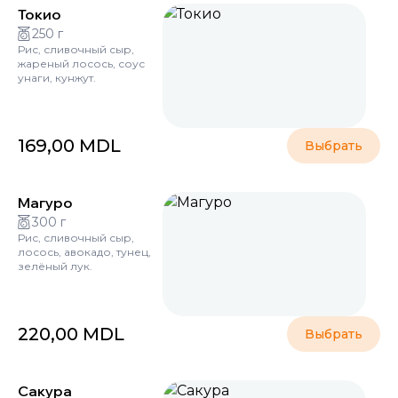
Токио
250 г
Рис, сливочный сыр,
жареный лосось, соус
унаги, кунжут.
169,00
MDL
Выбрать
Магуро
300 г
Рис, сливочный сыр,
лосось, авокадо, тунец,
зелёный лук.
220,00
MDL
Выбрать
Сакура