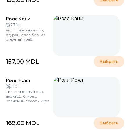
159,00
MDL
Выбрать
Ролл Кани
270 г
Рис, сливочный сыр,
огурец, лола блонда,
снежный краб.
157,00
MDL
Выбрать
Ролл Роял
310 г
Рис, сливочный сыр,
авокадо, огурец,
копчёный лосось, икра.
169,00
MDL
Выбрать