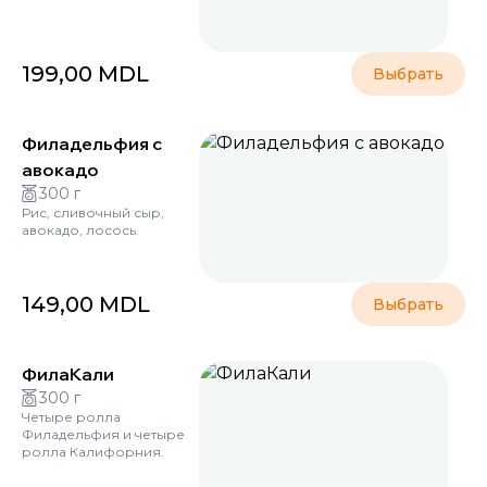
199,00
MDL
Выбрать
Филадельфия с
авокадо
300 г
Рис, сливочный сыр,
авокадо, лосось.
149,00
MDL
Выбрать
ФилаКали
300 г
Четыре ролла
Филадельфия и четыре
ролла Калифорния.