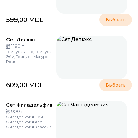
599,00
MDL
Выбрать
Сет Делюкс
1190 г
Темпура Саке, Темпура
Эби, Темпура Магуро,
Рояль.
609,00
MDL
Выбрать
Сет Филадельфия
900 г
Филадельфия Эби,
Филадельфия Аво,
Филадельфия Классик.