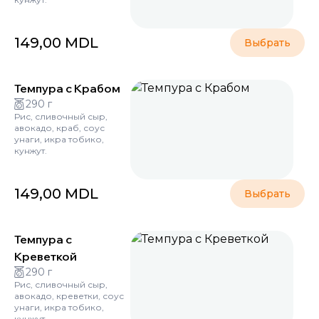
149,00
MDL
Выбрать
Темпура с Крабом
290 г
Рис, сливочный сыр,
авокадо, краб, соус
унаги, икра тобико,
кунжут.
149,00
MDL
Выбрать
Темпура с
Креветкой
290 г
Рис, сливочный сыр,
авокадо, креветки, соус
унаги, икра тобико,
кунжут.