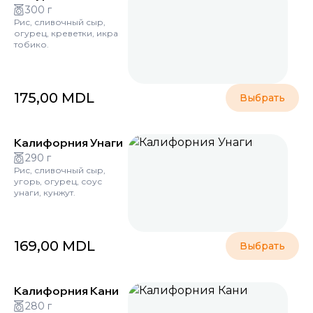
300 г
Рис, сливочный сыр,
огурец, креветки, икра
тобико.
175,00
MDL
Выбрать
Калифорния Унаги
290 г
Рис, сливочный сыр,
угорь, огурец, соус
унаги, кунжут.
169,00
MDL
Выбрать
Калифорния Кани
280 г