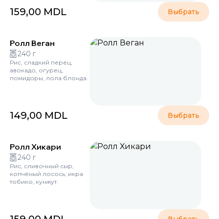
159,00
MDL
Выбрать
Ролл Веган
240 г
Рис, сладкий перец,
авокадо, огурец,
помидоры, лола блонда.
149,00
MDL
Выбрать
Ролл Хикари
240 г
Рис, сливочный сыр,
копчёный лосось, икра
тобико, кунжут.