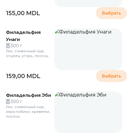
155,00
MDL
Выбрать
Филадельфия
Унаги
300 г
Рис, сливочный сыр,
огурец, угорь, лосось.
159,00
MDL
Выбрать
Филадельфия Эби
300 г
Рис, сливочный сыр,
икра тобико, креветки,
лосось.