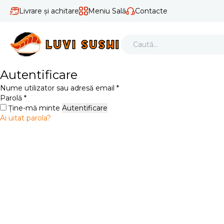
Livrare și achitare
Meniu Sală
Contacte
Autentificare
Obligatoriu
Nume utilizator sau adresă email
*
Obligatoriu
Parolă
*
Ține-mă minte
Autentificare
Ai uitat parola?