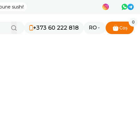
bune sushi!
0
+373 60 222 818
RO
Coș
RU